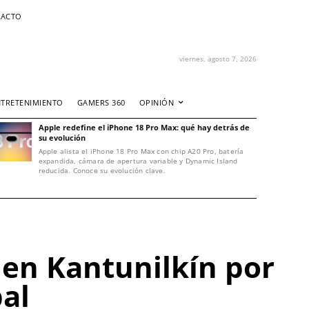
ACTO
viernes, agosto 7, 2026
NTRETENIMIENTO
GAMERS 360
OPINIÓN
Apple redefine el iPhone 18 Pro Max: qué hay detrás de
su evolución
Apple alista el iPhone 18 Pro Max con chip A20 Pro, batería
expandida, cámara de apertura variable y Dynamic Island
reducida. Conoce su evolución clave.
 en Kantunilkín por
pal