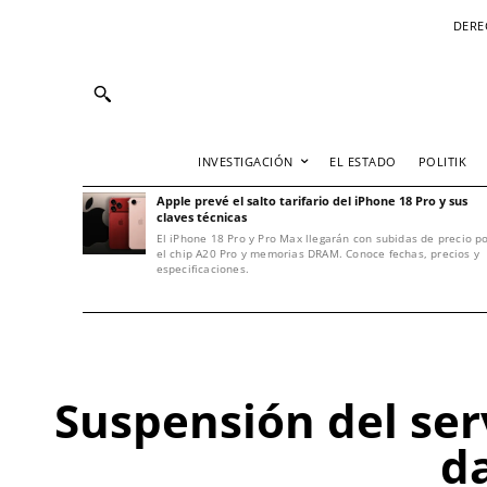
DERE
INVESTIGACIÓN
EL ESTADO
POLITIK
Apple prevé el salto tarifario del iPhone 18 Pro y sus
claves técnicas
El iPhone 18 Pro y Pro Max llegarán con subidas de precio p
el chip A20 Pro y memorias DRAM. Conoce fechas, precios y
especificaciones.
Suspensión del ser
da