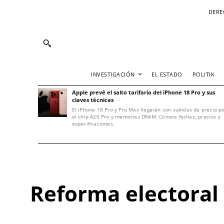
DERE
INVESTIGACIÓN
EL ESTADO
POLITIK
Apple prevé el salto tarifario del iPhone 18 Pro y sus
claves técnicas
El iPhone 18 Pro y Pro Max llegarán con subidas de precio p
el chip A20 Pro y memorias DRAM. Conoce fechas, precios y
especificaciones.
Reforma electoral