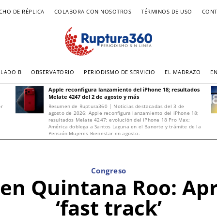
CHO DE RÉPLICA
COLABORA CON NOSOTROS
TÉRMINOS DE USO
CONT
LADO B
OBSERVATORIO
PERIODISMO DE SERVICIO
EL MADRAZO
E
Apple reconfigura lanzamiento del iPhone 18; resultados
Melate 4247 del 2 de agosto y más
or
Resumen de Ruptura360 | Noticias destacadas del 3 de
agosto de 2026: Apple reconfigura lanzamiento del iPhone 18;
resultados Melate 4247; evolución del iPhone 18 Pro Max;
América doblega a Santos Laguna en el Banorte y trámite de la
Pensión Mujeres Bienestar en agosto.
Congreso
 en Quintana Roo: Apr
‘fast track’