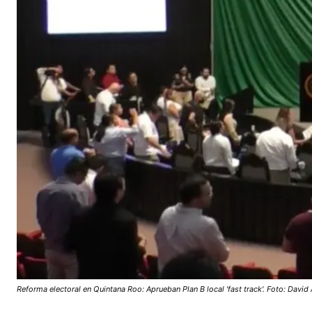
Reforma electoral en Quintana Roo: Aprueban Plan B local 'fast track'. Foto: David