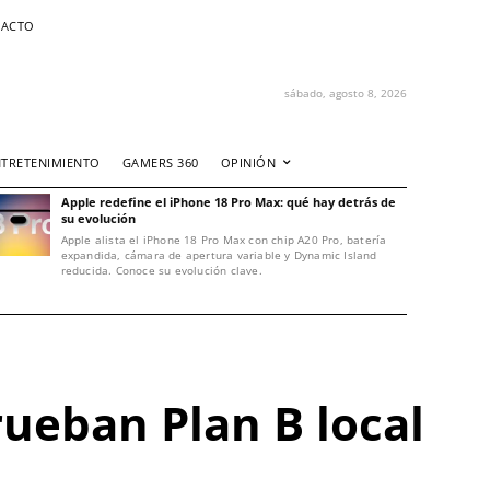
ACTO
sábado, agosto 8, 2026
NTRETENIMIENTO
GAMERS 360
OPINIÓN
Apple redefine el iPhone 18 Pro Max: qué hay detrás de
su evolución
Apple alista el iPhone 18 Pro Max con chip A20 Pro, batería
expandida, cámara de apertura variable y Dynamic Island
reducida. Conoce su evolución clave.
ueban Plan B local