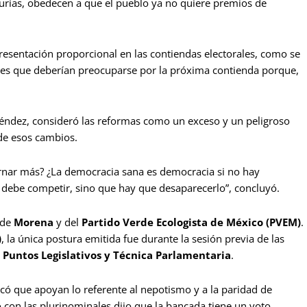
durías, obedecen a que el pueblo ya no quiere premios de
presentación proporcional en las contiendas electorales, como se
tores que deberían preocuparse por la próxima contienda porque,
z Méndez, consideró las reformas como un exceso y un peligroso
de esos cambios.
ernar más? ¿La democracia sana es democracia si no hay
o debe competir, sino que hay que desaparecerlo”, concluyó.
 de
Morena
y del
Partido Verde Ecologista de México (PVEM)
.
)
, la única postura emitida fue durante la sesión previa de las
 Puntos Legislativos y Técnica Parlamentaria
.
acó que apoyan lo referente al nepotismo y a la paridad de
do con las plurinominales dijo que la bancada tiene un voto