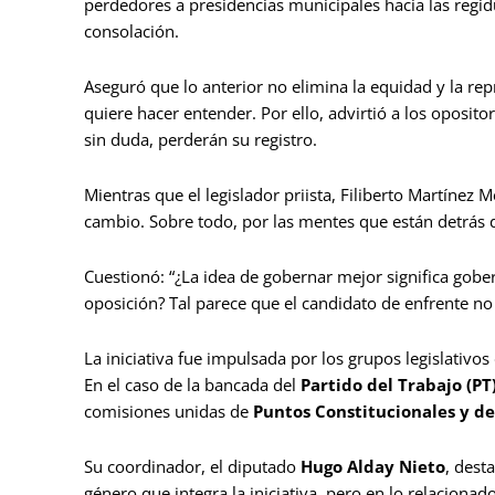
perdedores a presidencias municipales hacia las regi
consolación.
Aseguró que lo anterior no elimina la equidad y la re
quiere hacer entender. Por ello, advirtió a los oposi
sin duda, perderán su registro.
Mientras que el legislador priista, Filiberto Martíne
cambio. Sobre todo, por las mentes que están detrás 
Cuestionó: “¿La idea de gobernar mejor significa gob
oposición? Tal parece que el candidato de enfrente n
La iniciativa fue impulsada por los grupos legislativos
En el caso de la bancada del
Partido del Trabajo (PT
comisiones unidas de
Puntos Constitucionales y de
Su coordinador, el diputado
Hugo Alday Nieto
, dest
género que integra la iniciativa, pero en lo relaciona