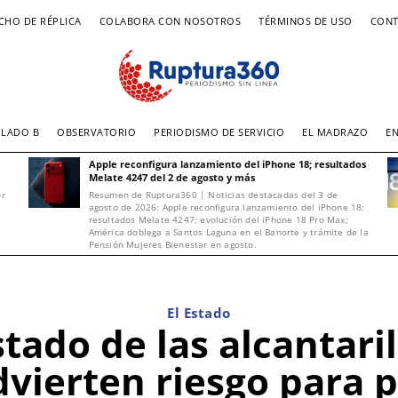
CHO DE RÉPLICA
COLABORA CON NOSOTROS
TÉRMINOS DE USO
CONT
LADO B
OBSERVATORIO
PERIODISMO DE SERVICIO
EL MADRAZO
E
Apple reconfigura lanzamiento del iPhone 18; resultados
Melate 4247 del 2 de agosto y más
or
Resumen de Ruptura360 | Noticias destacadas del 3 de
agosto de 2026: Apple reconfigura lanzamiento del iPhone 18;
resultados Melate 4247; evolución del iPhone 18 Pro Max;
América doblega a Santos Laguna en el Banorte y trámite de la
Pensión Mujeres Bienestar en agosto.
El Estado
tado de las alcantari
advierten riesgo para 