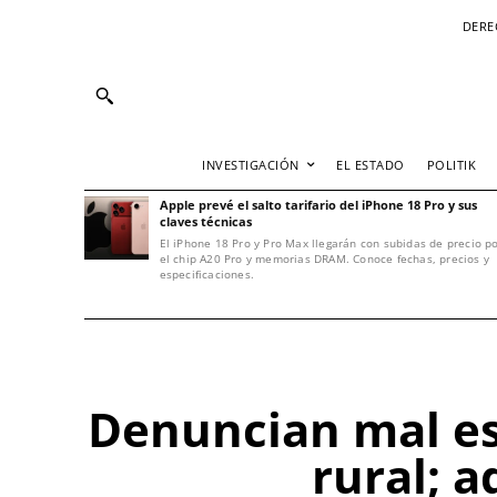
DERE
INVESTIGACIÓN
EL ESTADO
POLITIK
Apple prevé el salto tarifario del iPhone 18 Pro y sus
claves técnicas
El iPhone 18 Pro y Pro Max llegarán con subidas de precio p
el chip A20 Pro y memorias DRAM. Conoce fechas, precios y
especificaciones.
Denuncian mal es
rural; 