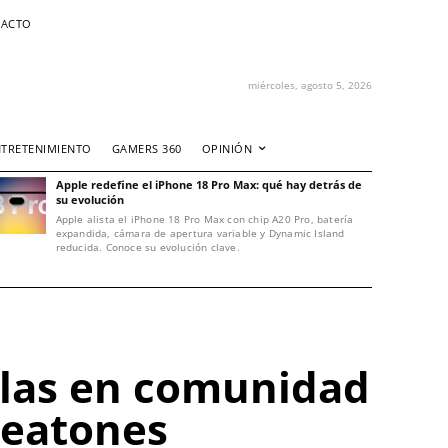
ACTO
miércoles, agosto 5, 2026
NTRETENIMIENTO
GAMERS 360
OPINIÓN
Apple redefine el iPhone 18 Pro Max: qué hay detrás de
su evolución
Apple alista el iPhone 18 Pro Max con chip A20 Pro, batería
expandida, cámara de apertura variable y Dynamic Island
reducida. Conoce su evolución clave.
llas en comunidad
peatones