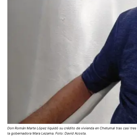
Don Román Marte López liquidó su crédito de vivienda en Chetumal tras casi tres d
la gobernadora Mara Lezama. Foto: David Acosta.