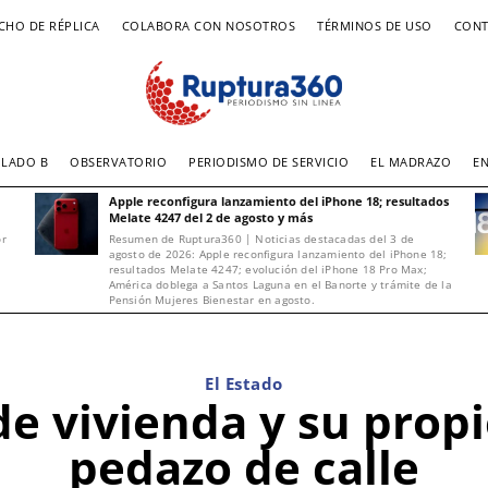
CHO DE RÉPLICA
COLABORA CON NOSOTROS
TÉRMINOS DE USO
CONT
LADO B
OBSERVATORIO
PERIODISMO DE SERVICIO
EL MADRAZO
E
Apple reconfigura lanzamiento del iPhone 18; resultados
Melate 4247 del 2 de agosto y más
or
Resumen de Ruptura360 | Noticias destacadas del 3 de
agosto de 2026: Apple reconfigura lanzamiento del iPhone 18;
resultados Melate 4247; evolución del iPhone 18 Pro Max;
América doblega a Santos Laguna en el Banorte y trámite de la
Pensión Mujeres Bienestar en agosto.
El Estado
de vivienda y su prop
pedazo de calle