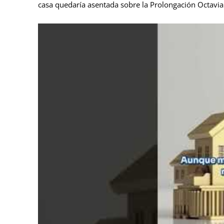
casa quedaría asentada sobre la Prolongación Octavian