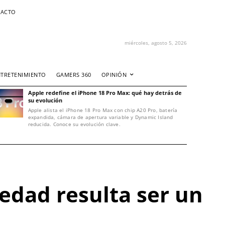
ACTO
miércoles, agosto 5, 2026
NTRETENIMIENTO
GAMERS 360
OPINIÓN
Apple redefine el iPhone 18 Pro Max: qué hay detrás de
su evolución
Apple alista el iPhone 18 Pro Max con chip A20 Pro, batería
expandida, cámara de apertura variable y Dynamic Island
reducida. Conoce su evolución clave.
iedad resulta ser un