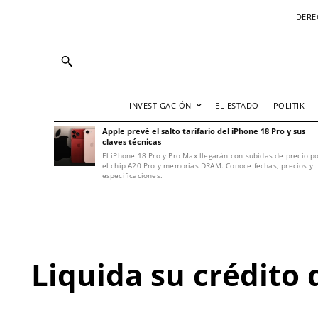
DERE
INVESTIGACIÓN
EL ESTADO
POLITIK
Apple prevé el salto tarifario del iPhone 18 Pro y sus
claves técnicas
El iPhone 18 Pro y Pro Max llegarán con subidas de precio p
el chip A20 Pro y memorias DRAM. Conoce fechas, precios y
especificaciones.
Liquida su crédito 