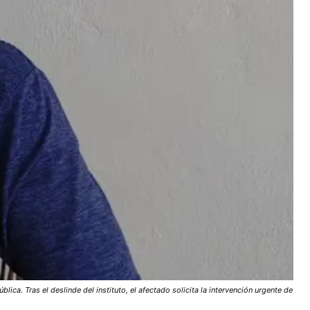
a. Tras el deslinde del instituto, el afectado solicita la intervención urgente de