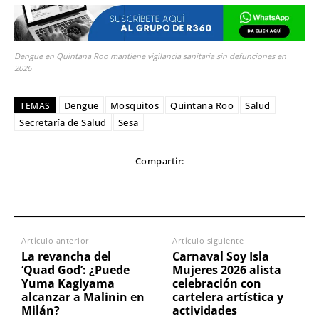
Dengue en Quintana Roo mantiene vigilancia sanitaria sin defunciones en
2026
Dengue
Mosquitos
Quintana Roo
Salud
TEMAS
Secretaría de Salud
Sesa
Compartir:
Artículo anterior
Artículo siguiente
La revancha del
Carnaval Soy Isla
‘Quad God’: ¿Puede
Mujeres 2026 alista
Yuma Kagiyama
celebración con
alcanzar a Malinin en
cartelera artística y
Milán?
actividades