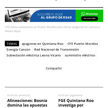
CFE activa subestación en Puerto Morelos para frenar apagones en Cancún y
Riviera Maya
apagones en Quintana Roo
CFE Puerto Morelos
TEMAS
Energía Cancún
Red Nacional de Transmisión
Subestación eléctrica Leona Vicario
suministro eléctrico
Compartir:
Artículo anterior
Artículo siguiente
Alineaciones: Bosnia
FGE Quintana Roo
domina las apuestas
investiga por