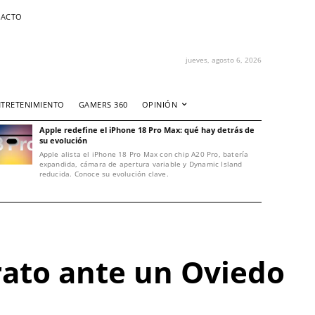
ACTO
jueves, agosto 6, 2026
NTRETENIMIENTO
GAMERS 360
OPINIÓN
Apple redefine el iPhone 18 Pro Max: qué hay detrás de
su evolución
Apple alista el iPhone 18 Pro Max con chip A20 Pro, batería
expandida, cámara de apertura variable y Dynamic Island
reducida. Conoce su evolución clave.
rato ante un Oviedo