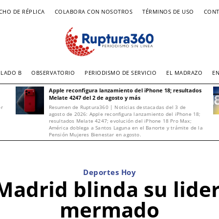
CHO DE RÉPLICA
COLABORA CON NOSOTROS
TÉRMINOS DE USO
CONT
LADO B
OBSERVATORIO
PERIODISMO DE SERVICIO
EL MADRAZO
E
Apple reconfigura lanzamiento del iPhone 18; resultados
Melate 4247 del 2 de agosto y más
or
Resumen de Ruptura360 | Noticias destacadas del 3 de
agosto de 2026: Apple reconfigura lanzamiento del iPhone 18;
resultados Melate 4247; evolución del iPhone 18 Pro Max;
América doblega a Santos Laguna en el Banorte y trámite de la
Pensión Mujeres Bienestar en agosto.
Deportes Hoy
 Madrid blinda su lide
mermado