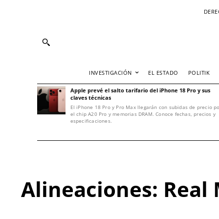
DERE
INVESTIGACIÓN
EL ESTADO
POLITIK
Apple prevé el salto tarifario del iPhone 18 Pro y sus
claves técnicas
El iPhone 18 Pro y Pro Max llegarán con subidas de precio p
el chip A20 Pro y memorias DRAM. Conoce fechas, precios y
especificaciones.
Alineaciones: Real