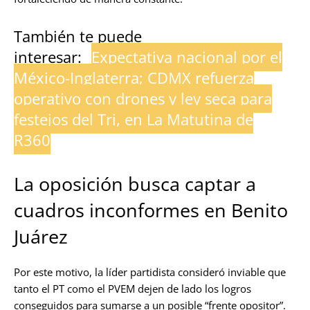
También te puede
interesar:
Expectativa nacional por el
México-Inglaterra; CDMX refuerza
operativo con drones y ley seca para
festejos del Tri, en La Matutina de
R360
La oposición busca captar a
cuadros inconformes en Benito
Juárez
Por este motivo, la líder partidista consideró inviable que
tanto el PT como el PVEM dejen de lado los logros
conseguidos para sumarse a un posible “frente opositor”.