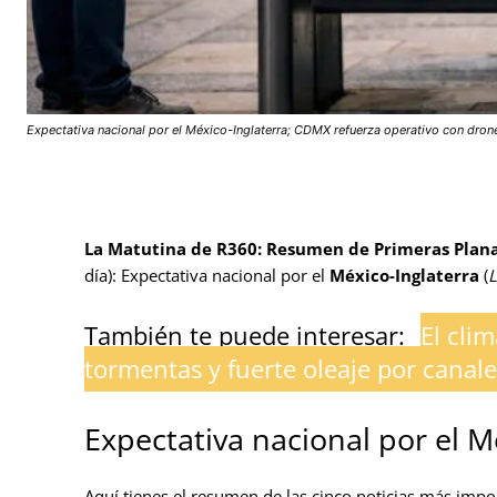
Expectativa nacional por el México-Inglaterra; CDMX refuerza operativo con drones
La Matutina de R360: Resumen de Primeras Plan
día): Expectativa nacional por el
México-Inglaterra
(
L
También te puede interesar:
El cli
tormentas y fuerte oleaje por canale
Expectativa nacional por el M
Aquí tienes el resumen de las cinco noticias más impo