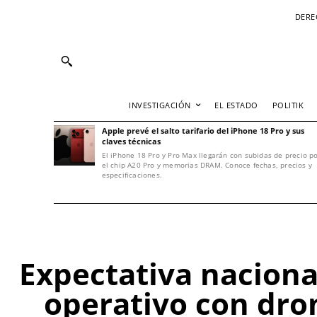
DERE
INVESTIGACIÓN
EL ESTADO
POLITIK
Apple prevé el salto tarifario del iPhone 18 Pro y sus
claves técnicas
El iPhone 18 Pro y Pro Max llegarán con subidas de precio p
el chip A20 Pro y memorias DRAM. Conoce fechas, precios y
especificaciones.
Expectativa naciona
operativo con dron