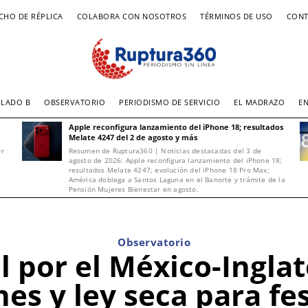
CHO DE RÉPLICA
COLABORA CON NOSOTROS
TÉRMINOS DE USO
CONT
LADO B
OBSERVATORIO
PERIODISMO DE SERVICIO
EL MADRAZO
E
Apple reconfigura lanzamiento del iPhone 18; resultados
Melate 4247 del 2 de agosto y más
or
Resumen de Ruptura360 | Noticias destacadas del 3 de
agosto de 2026: Apple reconfigura lanzamiento del iPhone 18;
resultados Melate 4247; evolución del iPhone 18 Pro Max;
América doblega a Santos Laguna en el Banorte y trámite de la
Pensión Mujeres Bienestar en agosto.
Observatorio
l por el México-Ingla
es y ley seca para fest