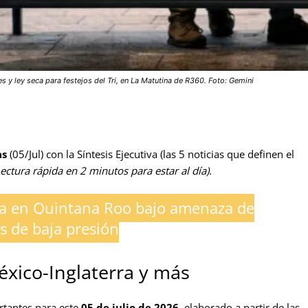
 y ley seca para festejos del Tri, en La Matutina de R360. Foto: Gemini
as
(05/Jul) con la Síntesis Ejecutiva (las 5 noticias que definen el
ectura rápida en 2 minutos para estar al día).
ma en Quintana Roo bajo amenaza de
s de baja presión
éxico-Inglaterra
y más
rtantes para este
05 de julio de 2026
, elaborado a partir de las