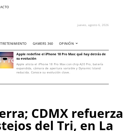
ACTO
jueves, agosto 6, 2026
NTRETENIMIENTO
GAMERS 360
OPINIÓN
Apple redefine el iPhone 18 Pro Max: qué hay detrás de
su evolución
Apple alista el iPhone 18 Pro Max con chip A20 Pro, batería
expandida, cámara de apertura variable y Dynamic Island
reducida. Conoce su evolución clave.
terra; CDMX refuerza
ejos del Tri, en La