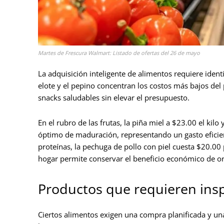
Martes de Frescura Walmart: Listado de ofertas del 26 de mayo
La adquisición inteligente de alimentos requiere ident
elote y el pepino concentran los costos más bajos del 
snacks saludables sin elevar el presupuesto.
En el rubro de las frutas, la piña miel a $23.00 el kil
óptimo de maduración, representando un gasto eficient
proteínas, la pechuga de pollo con piel cuesta $20.00 p
hogar permite conservar el beneficio económico de or
Productos que requieren insp
Ciertos alimentos exigen una compra planificada y una