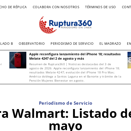
CHO DE RÉPLICA
COLABORA CON NOSOTROS
TÉRMINOS DE USO
CONT
LADO B
OBSERVATORIO
PERIODISMO DE SERVICIO
EL MADRAZO
E
Apple reconfigura lanzamiento del iPhone 18; resultados
Melate 4247 del 2 de agosto y más
or
Resumen de Ruptura360 | Noticias destacadas del 3 de
agosto de 2026: Apple reconfigura lanzamiento del iPhone 18;
resultados Melate 4247; evolución del iPhone 18 Pro Max;
América doblega a Santos Laguna en el Banorte y trámite de la
Pensión Mujeres Bienestar en agosto.
Periodismo de Servicio
a Walmart: Listado de
mayo