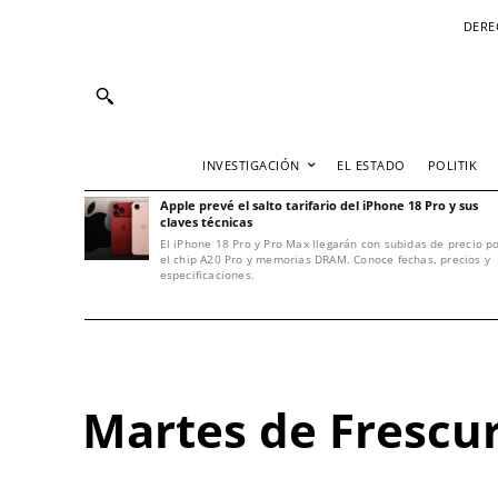
DERE
INVESTIGACIÓN
EL ESTADO
POLITIK
Apple prevé el salto tarifario del iPhone 18 Pro y sus
claves técnicas
El iPhone 18 Pro y Pro Max llegarán con subidas de precio p
el chip A20 Pro y memorias DRAM. Conoce fechas, precios y
especificaciones.
Martes de Frescur