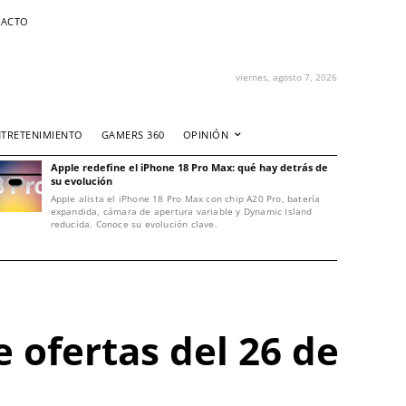
ACTO
viernes, agosto 7, 2026
NTRETENIMIENTO
GAMERS 360
OPINIÓN
Apple redefine el iPhone 18 Pro Max: qué hay detrás de
su evolución
Apple alista el iPhone 18 Pro Max con chip A20 Pro, batería
expandida, cámara de apertura variable y Dynamic Island
reducida. Conoce su evolución clave.
 ofertas del 26 de