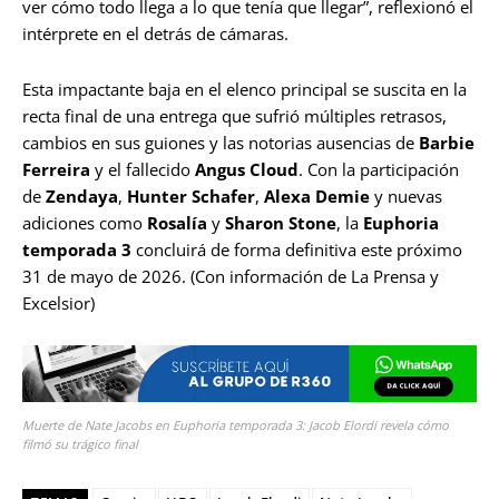
ver cómo todo llega a lo que tenía que llegar”, reflexionó el
intérprete en el detrás de cámaras.
Esta impactante baja en el elenco principal se suscita en la
recta final de una entrega que sufrió múltiples retrasos,
cambios en sus guiones y las notorias ausencias de
Barbie
Ferreira
y el fallecido
Angus Cloud
. Con la participación
de
Zendaya
,
Hunter Schafer
,
Alexa Demie
y nuevas
adiciones como
Rosalía
y
Sharon Stone
, la
Euphoria
temporada 3
concluirá de forma definitiva este próximo
31 de mayo de 2026. (Con información de La Prensa y
Excelsior)
Muerte de Nate Jacobs en Euphoria temporada 3: Jacob Elordi revela cómo
filmó su trágico final