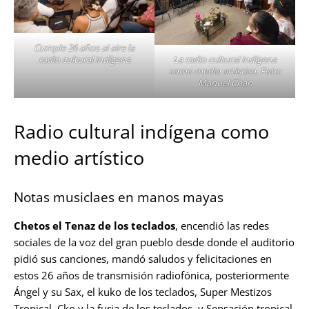
Cumple 26 años al aire la
La radio cultural indígena
radio cultural indígena
como medio artístico. Foto:
Manuel Chan
Radio cultural indígena como
medio artístico
Notas musiclaes en manos mayas
Chetos el Tenaz de los teclados
, encendió las redes
sociales de la voz del gran pueblo desde donde el auditorio
pidió sus canciones, mandó saludos y felicitaciones en
estos 26 años de transmisión radiofónica, posteriormente
Ángel y su Sax, el kuko de los teclados, Super Mestizos
Tropical, Cko y la furia de los teclados, y Sensación tropical