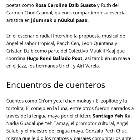
poetas como
Rosa Carolina Dzib Suaste
y Ruth del
Carmen Chuc Caamal, quienes compartieron su esencia
artística en
Júumnak u núukul paax
.
En el escenario radial intervino la propuesta musical de
Ángel el sabor tropical, Panch Cen, Leon Quintana y
Cristian Dzib como parte del Colectivo Múuk’il Kaaj que
coordina
Hugo René Ballado Poot
, así también un maya
en el Jazz, los hermanos Urich, y Airi Varela.
Encuentros de cuenteros
Cuentos como Ch’om yetel chan mukuy / El zopilote y la
tortolita, El conejo en la luna, entre otros fueron narrados a
través de la lengua maya por el chiclero
Santiago Yeh Ku
,
Nadia Guadalupe Yeh Tamay, el promotor cultural, Ángel
Sulub, y el maestro de lengua maya, Gonzalo Pech Chuc,
misma que le dio los matices y paisajes comunitarios ante