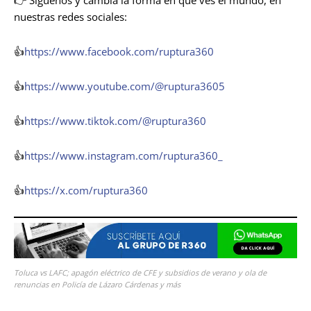
nuestras redes sociales:
👍
https://www.facebook.com/ruptura360
👍
https://www.youtube.com/@ruptura3605
👍
https://www.tiktok.com/@ruptura360
👍
https://www.instagram.com/ruptura360_
👍
https://x.com/ruptura360
Toluca vs LAFC; apagón eléctrico de CFE y subsidios de verano y ola de
renuncias en Policía de Lázaro Cárdenas y más