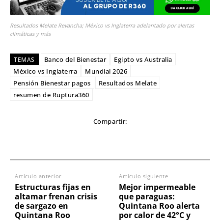
Resultados Melate Revancha; México vs Inglaterra adelantado por alertas
climáticas y más
Banco del Bienestar
Egipto vs Australia
TEMAS
México vs Inglaterra
Mundial 2026
Pensión Bienestar pagos
Resultados Melate
resumen de Ruptura360
Compartir:
Artículo anterior
Artículo siguiente
Estructuras fijas en
Mejor impermeable
altamar frenan crisis
que paraguas:
de sargazo en
Quintana Roo alerta
Quintana Roo
por calor de 42°C y