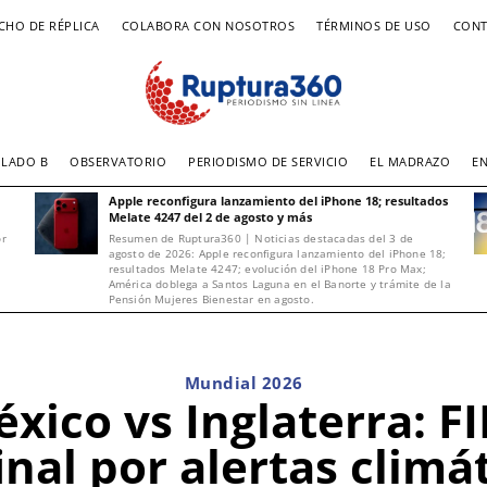
CHO DE RÉPLICA
COLABORA CON NOSOTROS
TÉRMINOS DE USO
CONT
LADO B
OBSERVATORIO
PERIODISMO DE SERVICIO
EL MADRAZO
E
Apple reconfigura lanzamiento del iPhone 18; resultados
Melate 4247 del 2 de agosto y más
or
Resumen de Ruptura360 | Noticias destacadas del 3 de
agosto de 2026: Apple reconfigura lanzamiento del iPhone 18;
resultados Melate 4247; evolución del iPhone 18 Pro Max;
América doblega a Santos Laguna en el Banorte y trámite de la
Pensión Mujeres Bienestar en agosto.
Mundial 2026
xico vs Inglaterra: F
inal por alertas climá