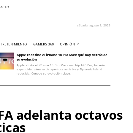
ACTO
sábado, agosto 8, 2026
NTRETENIMIENTO
GAMERS 360
OPINIÓN
Apple redefine el iPhone 18 Pro Max: qué hay detrás de
su evolución
Apple alista el iPhone 18 Pro Max con chip A20 Pro, batería
expandida, cámara de apertura variable y Dynamic Island
reducida. Conoce su evolución clave.
IFA adelanta octavos
ticas