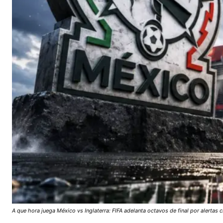
A que hora juega México vs Inglaterra: FIFA adelanta octavos de final por alertas 