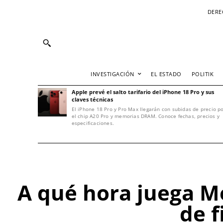
DERE
INVESTIGACIÓN
EL ESTADO
POLITIK
Apple prevé el salto tarifario del iPhone 18 Pro y sus
claves técnicas
El iPhone 18 Pro y Pro Max llegarán con subidas de precio p
el chip A20 Pro y memorias DRAM. Conoce fechas, precios y
especificaciones.
A qué hora juega Mé
de f