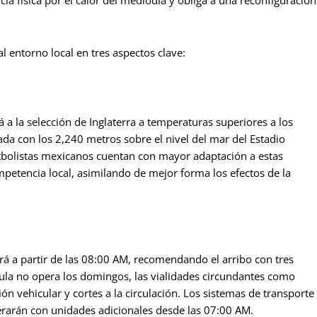
cia física por el calor del mediodía y obliga a una reconfiguración
l entorno local en tres aspectos clave:
á a la selección de Inglaterra a temperaturas superiores a los
ada con los 2,240 metros sobre el nivel del mar del Estadio
utbolistas mexicanos cuentan con mayor adaptación a estas
mpetencia local, asimilando de mejor forma los efectos de la
ará a partir de las 08:00 AM, recomendando el arribo con tres
ula no opera los domingos, las vialidades circundantes como
ión vehicular y cortes a la circulación. Los sistemas de transporte
perarán con unidades adicionales desde las 07:00 AM.