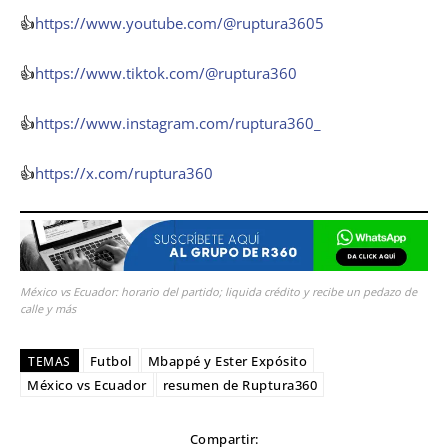
👍
https://www.youtube.com/@ruptura3605
👍
https://www.tiktok.com/@ruptura360
👍
https://www.instagram.com/ruptura360_
👍
https://x.com/ruptura360
México vs Ecuador: horario del partido; liquida crédito y recibe un pedazo de
calle y más
Futbol
Mbappé y Ester Expósito
TEMAS
México vs Ecuador
resumen de Ruptura360
Compartir: