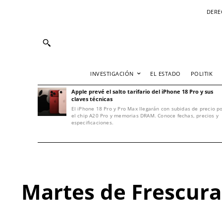
DERE
INVESTIGACIÓN
EL ESTADO
POLITIK
Apple prevé el salto tarifario del iPhone 18 Pro y sus
claves técnicas
El iPhone 18 Pro y Pro Max llegarán con subidas de precio p
el chip A20 Pro y memorias DRAM. Conoce fechas, precios y
especificaciones.
Martes de Frescura