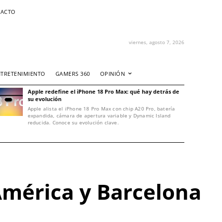
ACTO
viernes, agosto 7, 2026
NTRETENIMIENTO
GAMERS 360
OPINIÓN
Apple redefine el iPhone 18 Pro Max: qué hay detrás de
su evolución
Apple alista el iPhone 18 Pro Max con chip A20 Pro, batería
expandida, cámara de apertura variable y Dynamic Island
reducida. Conoce su evolución clave.
América y Barcelona