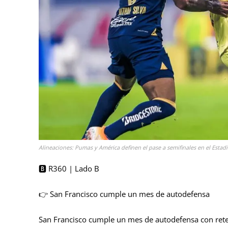
Alineaciones: Pumas y América definen el pase a semifinales en el Estad
🅱️ R360 | Lado B
👉 San Francisco cumple un mes de autodefensa
San Francisco cumple un mes de autodefensa con reten