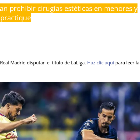
an prohibir cirugías estéticas en menores y
 practique
eal Madrid disputan el título de LaLiga.
Haz clic aquí
para leer la