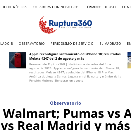
CHO DE RÉPLICA
COLABORA CON NOSOTROS
TÉRMINOS DE USO
CONT
LADO B
OBSERVATORIO
PERIODISMO DE SERVICIO
EL MADRAZO
E
Apple reconfigura lanzamiento del iPhone 18; resultados
Melate 4247 del 2 de agosto y más
or
Resumen de Ruptura360 | Noticias destacadas del 3 de
agosto de 2026: Apple reconfigura lanzamiento del iPhone 18;
resultados Melate 4247; evolución del iPhone 18 Pro Max;
América doblega a Santos Laguna en el Banorte y trámite de la
Pensión Mujeres Bienestar en agosto.
Observatorio
 Walmart; Pumas vs 
vs Real Madrid y más