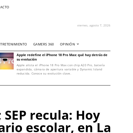
ACTO
viernes, agosto 7, 2026
NTRETENIMIENTO
GAMERS 360
OPINIÓN
Apple redefine el iPhone 18 Pro Max: qué hay detrás de
su evolución
Apple alista el iPhone 18 Pro Max con chip A20 Pro, batería
expandida, cámara de apertura variable y Dynamic Island
reducida. Conoce su evolución clave.
; SEP recula: Hoy
rio escolar, en La