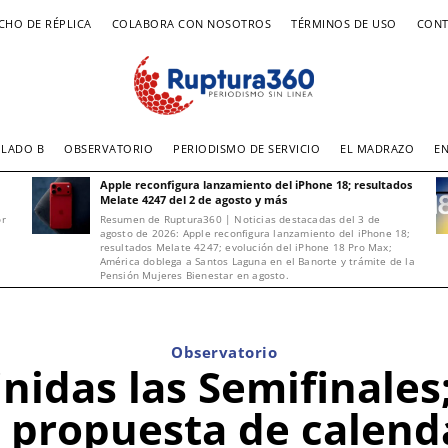
CHO DE RÉPLICA
COLABORA CON NOSOTROS
TÉRMINOS DE USO
CONT
LADO B
OBSERVATORIO
PERIODISMO DE SERVICIO
EL MADRAZO
E
Apple reconfigura lanzamiento del iPhone 18; resultados
Melate 4247 del 2 de agosto y más
or
Resumen de Ruptura360 | Noticias destacadas del 3 de
agosto de 2026: Apple reconfigura lanzamiento del iPhone 18;
resultados Melate 4247; evolución del iPhone 18 Pro Max;
América doblega a Santos Laguna en el Banorte y trámite de la
Pensión Mujeres Bienestar en agosto.
Observatorio
inidas las Semifinales
propuesta de calenda