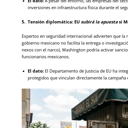
El dato:
A pesar del entorno, las empresas del sect
inversiones en infraestructura física durante el se
5.
Tensión diplomática: EU
subirá la apuesta
si M
Expertos en seguridad internacional advierten que la r
gobierno mexicano no facilita la entrega o investig
nexos con el narco), Washington podría activar sancio
funcionarios mexicanos.
El dato:
El Departamento de Justicia de EU ha integ
protegidos que vinculan directamente la campaña el