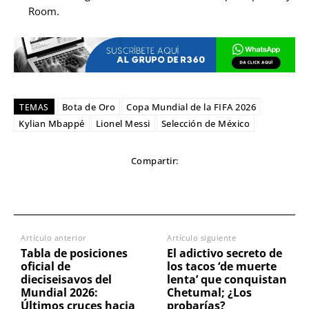
Room.
Bota de Oro
Copa Mundial de la FIFA 2026
TEMAS
Kylian Mbappé
Lionel Messi
Selección de México
Compartir:
Artículo anterior
Artículo siguiente
Tabla de posiciones
El adictivo secreto de
oficial de
los tacos ‘de muerte
dieciseisavos del
lenta’ que conquistan
Mundial 2026:
Chetumal; ¿Los
Últimos cruces hacia
probarías?