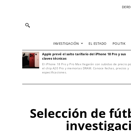
DERE
INVESTIGACIÓN
EL ESTADO
POLITIK
Apple prevé el salto tarifario del iPhone 18 Pro y sus
claves técnicas
El iPhone 18 Pro y Pro Max llegarán con subidas de precio p
el chip A20 Pro y memorias DRAM. Conoce fechas, precios y
especificaciones.
Selección de fút
investigac