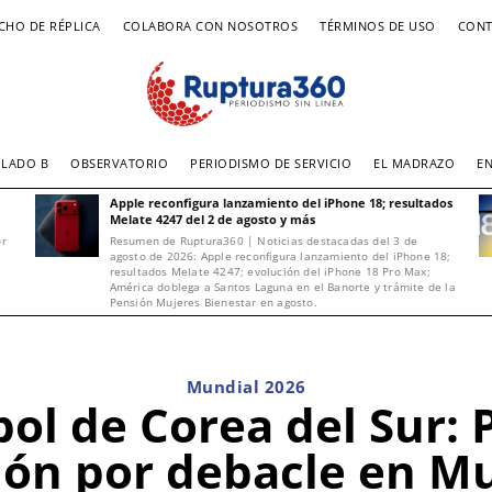
CHO DE RÉPLICA
COLABORA CON NOSOTROS
TÉRMINOS DE USO
CONT
LADO B
OBSERVATORIO
PERIODISMO DE SERVICIO
EL MADRAZO
E
Apple reconfigura lanzamiento del iPhone 18; resultados
Melate 4247 del 2 de agosto y más
or
Resumen de Ruptura360 | Noticias destacadas del 3 de
agosto de 2026: Apple reconfigura lanzamiento del iPhone 18;
resultados Melate 4247; evolución del iPhone 18 Pro Max;
América doblega a Santos Laguna en el Banorte y trámite de la
Pensión Mujeres Bienestar en agosto.
Mundial 2026
bol de Corea del Sur: 
ión por debacle en M