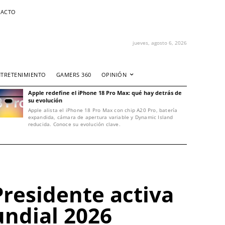
ACTO
jueves, agosto 6, 2026
NTRETENIMIENTO
GAMERS 360
OPINIÓN
Apple redefine el iPhone 18 Pro Max: qué hay detrás de
su evolución
Apple alista el iPhone 18 Pro Max con chip A20 Pro, batería
expandida, cámara de apertura variable y Dynamic Island
reducida. Conoce su evolución clave.
Presidente activa
undial 2026