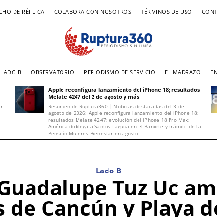
CHO DE RÉPLICA
COLABORA CON NOSOTROS
TÉRMINOS DE USO
CONT
LADO B
OBSERVATORIO
PERIODISMO DE SERVICIO
EL MADRAZO
E
Apple reconfigura lanzamiento del iPhone 18; resultados
Melate 4247 del 2 de agosto y más
or
Resumen de Ruptura360 | Noticias destacadas del 3 de
agosto de 2026: Apple reconfigura lanzamiento del iPhone 18;
resultados Melate 4247; evolución del iPhone 18 Pro Max;
América doblega a Santos Laguna en el Banorte y trámite de la
Pensión Mujeres Bienestar en agosto.
Lado B
é Guadalupe Tuz Uc am
s de Cancún y Playa 