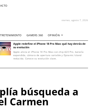
ACTO
viernes, agosto 7, 2026
NTRETENIMIENTO
GAMERS 360
OPINIÓN
Apple redefine el iPhone 18 Pro Max: qué hay detrás de
su evolución
Apple alista el iPhone 18 Pro Max con chip A20 Pro, batería
expandida, cámara de apertura variable y Dynamic Island
reducida. Conoce su evolución clave.
plía búsqueda a
del Carmen