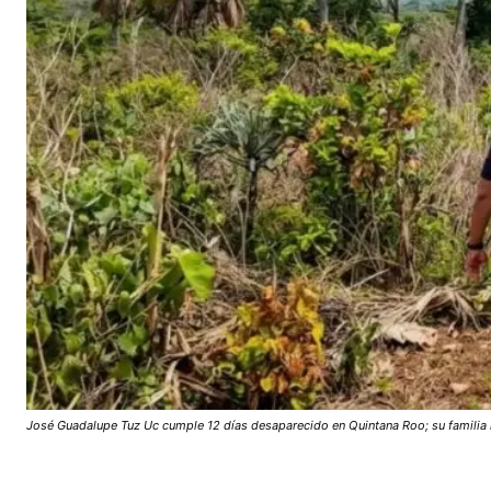
José Guadalupe Tuz Uc cumple 12 días desaparecido en Quintana Roo; su familia m