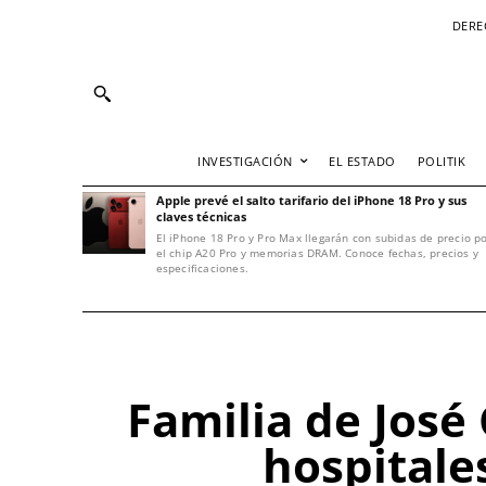
DERE
INVESTIGACIÓN
EL ESTADO
POLITIK
Apple prevé el salto tarifario del iPhone 18 Pro y sus
claves técnicas
El iPhone 18 Pro y Pro Max llegarán con subidas de precio p
el chip A20 Pro y memorias DRAM. Conoce fechas, precios y
especificaciones.
Familia de Jos
hospitale