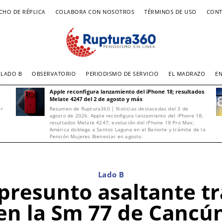
CHO DE RÉPLICA
COLABORA CON NOSOTROS
TÉRMINOS DE USO
CONT
LADO B
OBSERVATORIO
PERIODISMO DE SERVICIO
EL MADRAZO
E
Apple reconfigura lanzamiento del iPhone 18; resultados
Melate 4247 del 2 de agosto y más
or
Resumen de Ruptura360 | Noticias destacadas del 3 de
agosto de 2026: Apple reconfigura lanzamiento del iPhone 18;
resultados Melate 4247; evolución del iPhone 18 Pro Max;
América doblega a Santos Laguna en el Banorte y trámite de la
Pensión Mujeres Bienestar en agosto.
Lado B
presunto asaltante tr
en la Sm 77 de Cancú