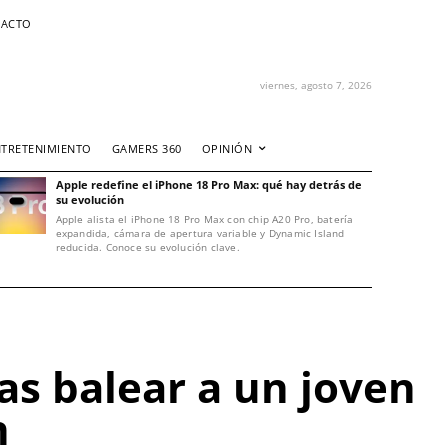
ACTO
viernes, agosto 7, 2026
NTRETENIMIENTO
GAMERS 360
OPINIÓN
Apple redefine el iPhone 18 Pro Max: qué hay detrás de
su evolución
Apple alista el iPhone 18 Pro Max con chip A20 Pro, batería
expandida, cámara de apertura variable y Dynamic Island
reducida. Conoce su evolución clave.
as balear a un joven
n