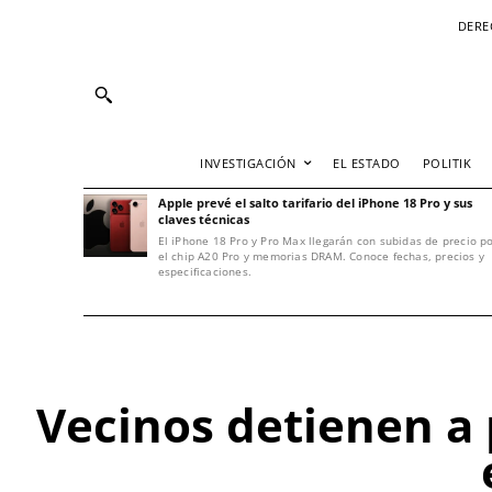
DERE
INVESTIGACIÓN
EL ESTADO
POLITIK
Apple prevé el salto tarifario del iPhone 18 Pro y sus
claves técnicas
El iPhone 18 Pro y Pro Max llegarán con subidas de precio p
el chip A20 Pro y memorias DRAM. Conoce fechas, precios y
especificaciones.
Vecinos detienen a 