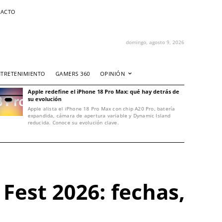
ACTO
domingo, agosto 9, 2026
NTRETENIMIENTO
GAMERS 360
OPINIÓN
Apple redefine el iPhone 18 Pro Max: qué hay detrás de
su evolución
Apple alista el iPhone 18 Pro Max con chip A20 Pro, batería
expandida, cámara de apertura variable y Dynamic Island
reducida. Conoce su evolución clave.
 Fest 2026: fechas,