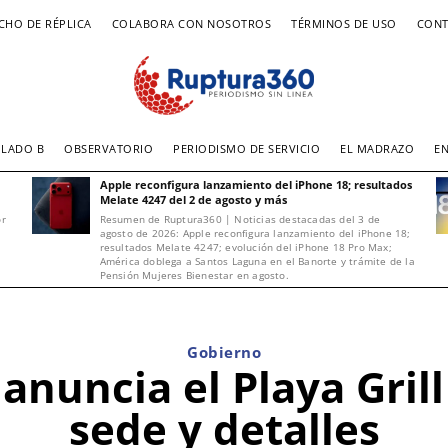
CHO DE RÉPLICA
COLABORA CON NOSOTROS
TÉRMINOS DE USO
CONT
LADO B
OBSERVATORIO
PERIODISMO DE SERVICIO
EL MADRAZO
E
Apple reconfigura lanzamiento del iPhone 18; resultados
Melate 4247 del 2 de agosto y más
or
Resumen de Ruptura360 | Noticias destacadas del 3 de
agosto de 2026: Apple reconfigura lanzamiento del iPhone 18;
resultados Melate 4247; evolución del iPhone 18 Pro Max;
América doblega a Santos Laguna en el Banorte y trámite de la
Pensión Mujeres Bienestar en agosto.
Gobierno
nuncia el Playa Grill
sede y detalles