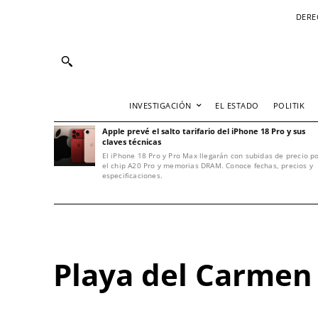
DERE
INVESTIGACIÓN
EL ESTADO
POLITIK
Apple prevé el salto tarifario del iPhone 18 Pro y sus
claves técnicas
El iPhone 18 Pro y Pro Max llegarán con subidas de precio p
el chip A20 Pro y memorias DRAM. Conoce fechas, precios y
especificaciones.
Playa del Carmen a