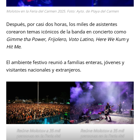
Molotov en la Feria del Carmen 2025. Foto: Ayto. de Playa del Carmen
Después, por casi dos horas, los miles de asistentes
corearon temas icónicos de la banda en concierto como
Gimme tha Power
,
Frijolero
,
Voto Latino
,
Here We Kum
y
Hit Me
.
El ambiente festivo reunió a familias enteras, jóvenes y
visitantes nacionales y extranjeros.
Reúne Molotov a 35 mil
Reúne Molotov a 35 mil
personas en la Feria del
personas en la Feria del