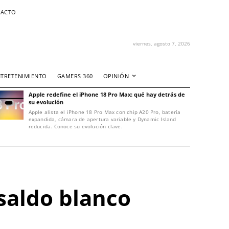
ACTO
viernes, agosto 7, 2026
NTRETENIMIENTO
GAMERS 360
OPINIÓN
Apple redefine el iPhone 18 Pro Max: qué hay detrás de
su evolución
Apple alista el iPhone 18 Pro Max con chip A20 Pro, batería
expandida, cámara de apertura variable y Dynamic Island
reducida. Conoce su evolución clave.
saldo blanco