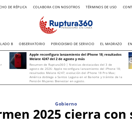
CHO DE RÉPLICA
COLABORA CON NOSOTROS
TÉRMINOS DE USO
CONT
LADO B
OBSERVATORIO
PERIODISMO DE SERVICIO
EL MADRAZO
E
Apple reconfigura lanzamiento del iPhone 18; resultados
Melate 4247 del 2 de agosto y más
or
Resumen de Ruptura360 | Noticias destacadas del 3 de
agosto de 2026: Apple reconfigura lanzamiento del iPhone 18;
resultados Melate 4247; evolución del iPhone 18 Pro Max;
América doblega a Santos Laguna en el Banorte y trámite de la
Pensión Mujeres Bienestar en agosto.
Gobierno
rmen 2025 cierra con 