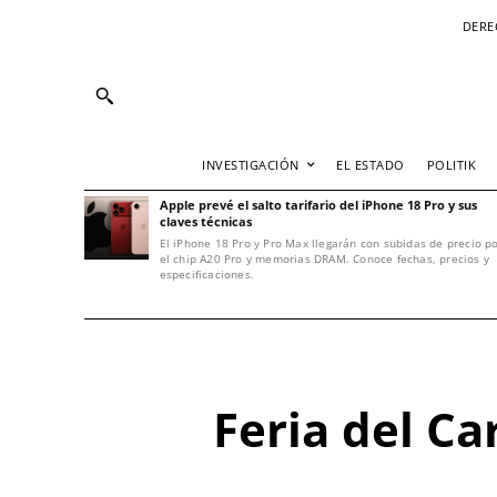
DERE
INVESTIGACIÓN
EL ESTADO
POLITIK
Apple prevé el salto tarifario del iPhone 18 Pro y sus
claves técnicas
El iPhone 18 Pro y Pro Max llegarán con subidas de precio p
el chip A20 Pro y memorias DRAM. Conoce fechas, precios y
especificaciones.
Feria del Ca