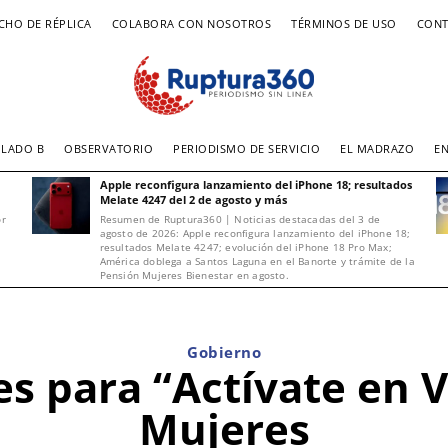
CHO DE RÉPLICA
COLABORA CON NOSOTROS
TÉRMINOS DE USO
CONT
LADO B
OBSERVATORIO
PERIODISMO DE SERVICIO
EL MADRAZO
E
Apple reconfigura lanzamiento del iPhone 18; resultados
Melate 4247 del 2 de agosto y más
or
Resumen de Ruptura360 | Noticias destacadas del 3 de
agosto de 2026: Apple reconfigura lanzamiento del iPhone 18;
resultados Melate 4247; evolución del iPhone 18 Pro Max;
América doblega a Santos Laguna en el Banorte y trámite de la
Pensión Mujeres Bienestar en agosto.
Gobierno
es para “Actívate en 
Mujeres