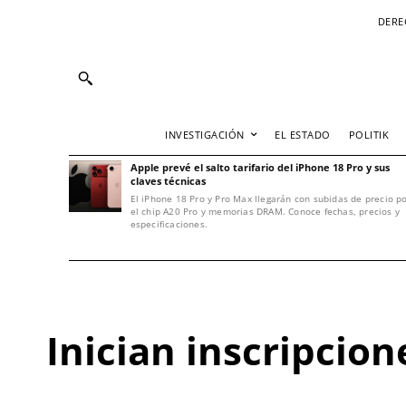
DERE
INVESTIGACIÓN
EL ESTADO
POLITIK
Apple prevé el salto tarifario del iPhone 18 Pro y sus
claves técnicas
El iPhone 18 Pro y Pro Max llegarán con subidas de precio p
el chip A20 Pro y memorias DRAM. Conoce fechas, precios y
especificaciones.
Inician inscripcion