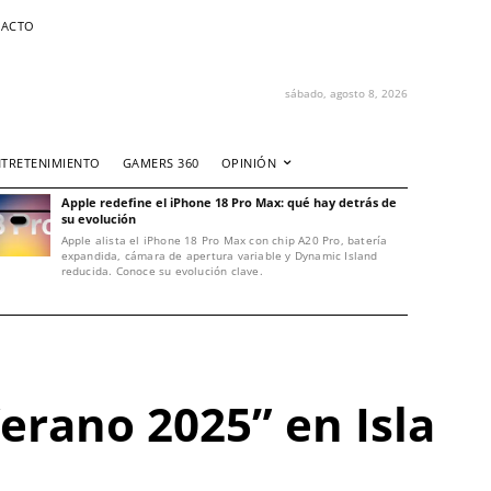
ACTO
sábado, agosto 8, 2026
NTRETENIMIENTO
GAMERS 360
OPINIÓN
Apple redefine el iPhone 18 Pro Max: qué hay detrás de
su evolución
Apple alista el iPhone 18 Pro Max con chip A20 Pro, batería
expandida, cámara de apertura variable y Dynamic Island
reducida. Conoce su evolución clave.
Verano 2025” en Isla