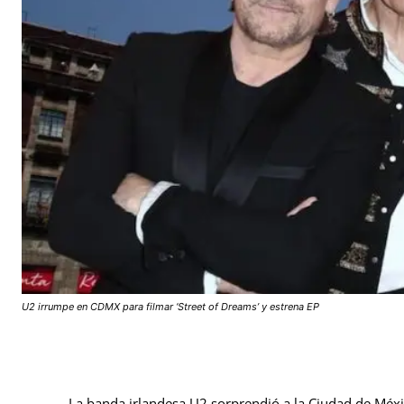
U2 irrumpe en CDMX para filmar ‘Street of Dreams’ y estrena EP
La banda irlandesa U2 sorprendió a la Ciudad de Méxi