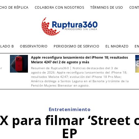
CHO DE RÉPLICA
COLABORA CON NOSOTROS
TÉRMINOS DE USO
CONT
LADO B
OBSERVATORIO
PERIODISMO DE SERVICIO
EL MADRAZO
E
Apple reconfigura lanzamiento del iPhone 18; resultados
Melate 4247 del 2 de agosto y más
or
Resumen de Ruptura360 | Noticias destacadas del 3 de
agosto de 2026: Apple reconfigura lanzamiento del iPhone 18;
resultados Melate 4247; evolución del iPhone 18 Pro Max;
América doblega a Santos Laguna en el Banorte y trámite de la
Pensión Mujeres Bienestar en agosto.
Entretenimiento
para filmar ‘Street 
EP