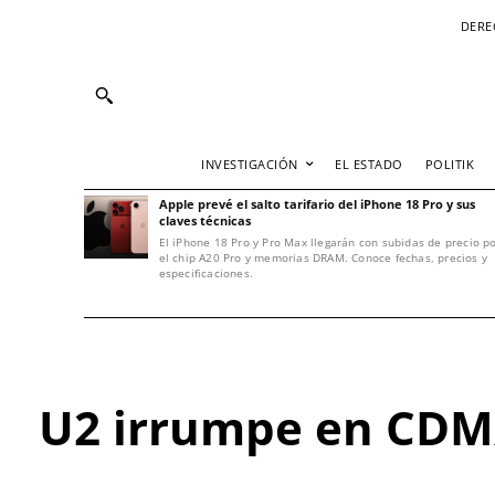
DERE
INVESTIGACIÓN
EL ESTADO
POLITIK
Apple prevé el salto tarifario del iPhone 18 Pro y sus
claves técnicas
El iPhone 18 Pro y Pro Max llegarán con subidas de precio p
el chip A20 Pro y memorias DRAM. Conoce fechas, precios y
especificaciones.
U2 irrumpe en CDMX 