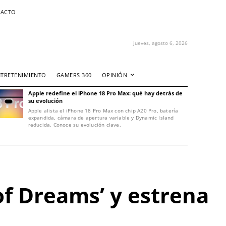
ACTO
jueves, agosto 6, 2026
NTRETENIMIENTO
GAMERS 360
OPINIÓN
Apple redefine el iPhone 18 Pro Max: qué hay detrás de
su evolución
Apple alista el iPhone 18 Pro Max con chip A20 Pro, batería
expandida, cámara de apertura variable y Dynamic Island
reducida. Conoce su evolución clave.
of Dreams’ y estrena