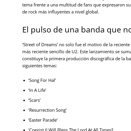
tema frente a una multitud de fans que expresaron su
de rock más influyentes a nivel global.
El pulso de una banda que no
‘Street of Dreams’ no solo fue el motivo de la recient
más reciente sencillo de U2. Este lanzamiento se sum
constituye la primera producción discográfica de la 
siguientes temas:
‘Song For Hal’
‘In A Life’
‘Scars’
‘Resurrection Song’
‘Easter Parade’
‘Coexist (I Will Bless The Lord At All Times)’