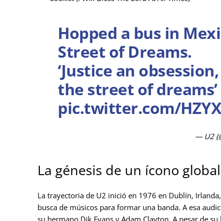
Hopped a bus in Mexic
Street of Dreams.
‘Justice an obsession
the street of dreams’
pic.twitter.com/HZ
— U2 (
La génesis de un ícono globa
La trayectoria de U2 inició en 1976 en Dublín, Irlanda
busca de músicos para formar una banda. A esa audic
su hermano Dik Evans y Adam Clayton. A pesar de su li