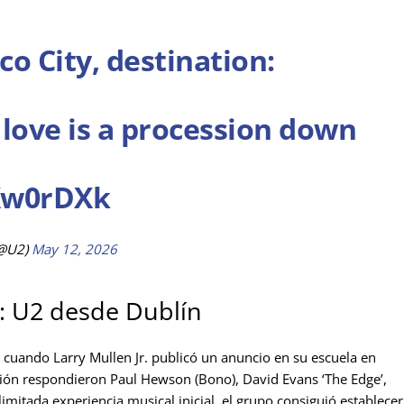
o City, destination:
, love is a procession down
YXw0rDXk
@U2)
May 12, 2026
l: U2 desde Dublín
, cuando Larry Mullen Jr. publicó un anuncio en su escuela en
ión respondieron Paul Hewson (Bono), David Evans ‘The Edge’,
mitada experiencia musical inicial, el grupo consiguió establecer