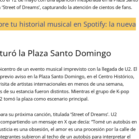
‘Street of Dreams’, capturando la atención de cientos de fans.
re tu historial musical en Spotify: la nueva
turó la Plaza Santo Domingo
centro de un evento musical imprevisto con la llegada de U2. El
previo aviso en la Plaza Santo Domingo, en el Centro Histórico,
isita de artistas internacionales en menos de una semana,
s de su estancia fueron distintos. Mientras el grupo de K-pop
U2 tomó la plaza como escenario principal.
para su próxima canción, titulada ‘Street of Dreams’. U2
s, compartiendo un mensaje en X que decía: “Tomé un autobús en
usticia es una obsesión, el amor es una procesión por la calle de
ntegrantes subieron al techo de un autobús para interpretar el