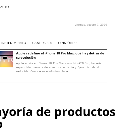
ACTO
viernes, agosto 7, 2026
NTRETENIMIENTO
GAMERS 360
OPINIÓN
Apple redefine el iPhone 18 Pro Max: qué hay detrás de
su evolución
Apple alista el iPhone 18 Pro Max con chip A20 Pro, batería
expandida, cámara de apertura variable y Dynamic Island
reducida. Conoce su evolución clave.
ayoría de productos
o