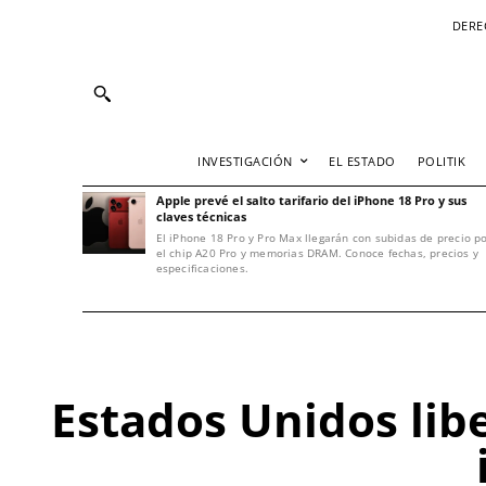
DERE
INVESTIGACIÓN
EL ESTADO
POLITIK
Apple prevé el salto tarifario del iPhone 18 Pro y sus
claves técnicas
El iPhone 18 Pro y Pro Max llegarán con subidas de precio p
el chip A20 Pro y memorias DRAM. Conoce fechas, precios y
especificaciones.
Estados Unidos lib