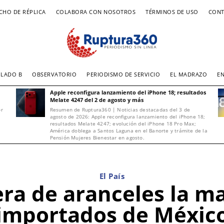
CHO DE RÉPLICA
COLABORA CON NOSOTROS
TÉRMINOS DE USO
CONT
LADO B
OBSERVATORIO
PERIODISMO DE SERVICIO
EL MADRAZO
E
Apple reconfigura lanzamiento del iPhone 18; resultados
Melate 4247 del 2 de agosto y más
or
Resumen de Ruptura360 | Noticias destacadas del 3 de
agosto de 2026: Apple reconfigura lanzamiento del iPhone 18;
resultados Melate 4247; evolución del iPhone 18 Pro Max;
América doblega a Santos Laguna en el Banorte y trámite de la
Pensión Mujeres Bienestar en agosto.
El País
era de aranceles la m
importados de Méxic