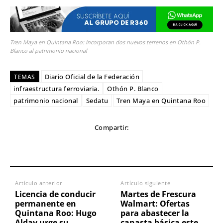
Tren Maya en Quintana Roo: Incorporan dos nuevos terrenos en Othón P.
Blanco al patrimonio nacional
Diario Oficial de la Federación
TEMAS
infraestructura ferroviaria.
Othón P. Blanco
patrimonio nacional
Sedatu
Tren Maya en Quintana Roo
Compartir:
Artículo anterior
Artículo siguiente
Licencia de conducir
Martes de Frescura
permanente en
Walmart: Ofertas
Quintana Roo: Hugo
para abastecer la
Alday urge su
canasta básica este