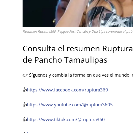
Resumen Ruptura360: Reggae Fest Cancún y Dua Lipa sorprende al públic
Consulta el resumen Ruptura
de Pancho Tamaulipas
👉 Síguenos y cambia la forma en que ves el mundo, e
👍
https://www.facebook.com/ruptura360
👍
https://www.youtube.com/@ruptura3605
👍
https://www.tiktok.com/@ruptura360