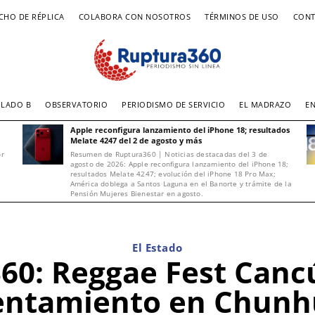
CHO DE RÉPLICA
COLABORA CON NOSOTROS
TÉRMINOS DE USO
CONT
LADO B
OBSERVATORIO
PERIODISMO DE SERVICIO
EL MADRAZO
E
Apple reconfigura lanzamiento del iPhone 18; resultados
Melate 4247 del 2 de agosto y más
or
Resumen de Ruptura360 | Noticias destacadas del 3 de
agosto de 2026: Apple reconfigura lanzamiento del iPhone 18;
resultados Melate 4247; evolución del iPhone 18 Pro Max;
América doblega a Santos Laguna en el Banorte y trámite de la
Pensión Mujeres Bienestar en agosto.
El Estado
0: Reggae Fest Cancún
entamiento en Chun