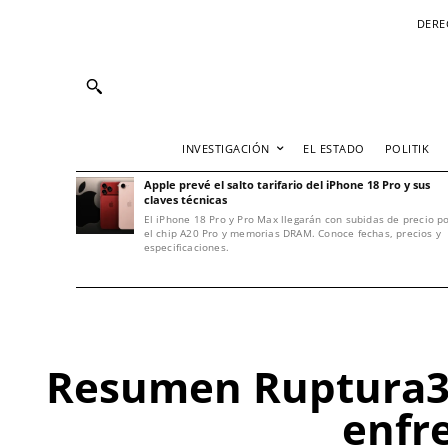
DERE
INVESTIGACIÓN
EL ESTADO
POLITIK
Apple prevé el salto tarifario del iPhone 18 Pro y sus
claves técnicas
El iPhone 18 Pro y Pro Max llegarán con subidas de precio p
el chip A20 Pro y memorias DRAM. Conoce fechas, precios y
especificaciones.
Resumen Ruptura36
enfr