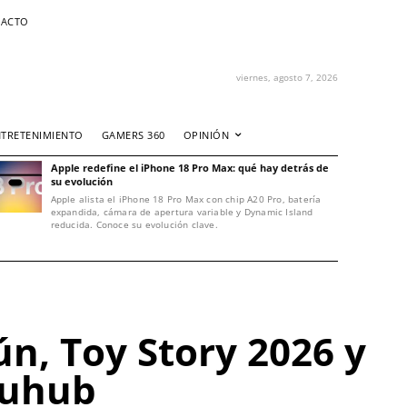
ACTO
viernes, agosto 7, 2026
NTRETENIMIENTO
GAMERS 360
OPINIÓN
Apple redefine el iPhone 18 Pro Max: qué hay detrás de
su evolución
Apple alista el iPhone 18 Pro Max con chip A20 Pro, batería
expandida, cámara de apertura variable y Dynamic Island
reducida. Conoce su evolución clave.
, Toy Story 2026 y
huhub