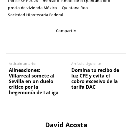
Índice SHF 2026
mercado inmobiliario Quintana Roo
precio de vivienda México
Quintana Roo
Sociedad Hipotecaria Federal
Compartir:
Artículo anterior
Artículo siguiente
Alineaciones:
Domina tu recibo de
Villarreal somete al
luz CFE y evita el
Sevilla en un duelo
cobro excesivo de la
crítico por la
tarifa DAC
hegemonía de LaLiga
David Acosta