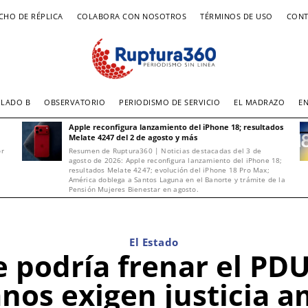
CHO DE RÉPLICA
COLABORA CON NOSOTROS
TÉRMINOS DE USO
CONT
LADO B
OBSERVATORIO
PERIODISMO DE SERVICIO
EL MADRAZO
E
Apple reconfigura lanzamiento del iPhone 18; resultados
Melate 4247 del 2 de agosto y más
or
Resumen de Ruptura360 | Noticias destacadas del 3 de
agosto de 2026: Apple reconfigura lanzamiento del iPhone 18;
resultados Melate 4247; evolución del iPhone 18 Pro Max;
América doblega a Santos Laguna en el Banorte y trámite de la
Pensión Mujeres Bienestar en agosto.
El Estado
 podría frenar el PD
nos exigen justicia a