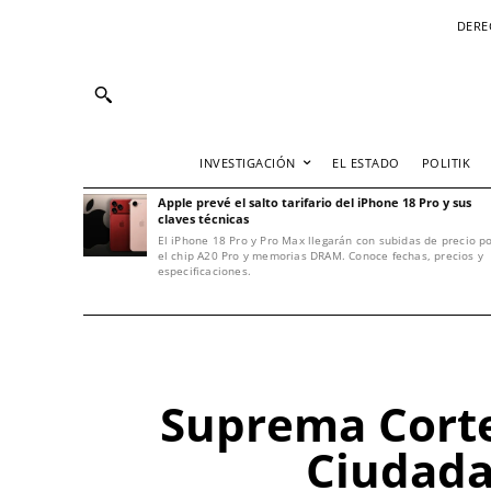
DERE
INVESTIGACIÓN
EL ESTADO
POLITIK
Apple prevé el salto tarifario del iPhone 18 Pro y sus
claves técnicas
El iPhone 18 Pro y Pro Max llegarán con subidas de precio p
el chip A20 Pro y memorias DRAM. Conoce fechas, precios y
especificaciones.
Suprema Corte
Ciudada