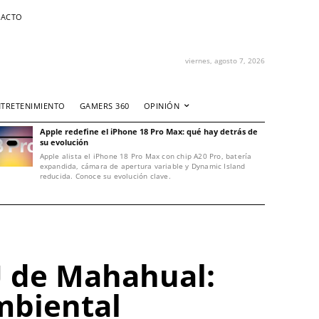
ACTO
viernes, agosto 7, 2026
NTRETENIMIENTO
GAMERS 360
OPINIÓN
Apple redefine el iPhone 18 Pro Max: qué hay detrás de
su evolución
Apple alista el iPhone 18 Pro Max con chip A20 Pro, batería
expandida, cámara de apertura variable y Dynamic Island
reducida. Conoce su evolución clave.
U de Mahahual:
mbiental