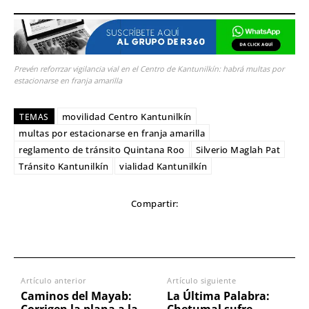
Prevén reforrzar vigilancia vial en el Centro de Kantunilkín: habrá multas por
estacionarse en franja amarilla
movilidad Centro Kantunilkín
TEMAS
multas por estacionarse en franja amarilla
reglamento de tránsito Quintana Roo
Silverio Maglah Pat
Tránsito Kantunilkín
vialidad Kantunilkín
Compartir:
Artículo anterior
Artículo siguiente
Caminos del Mayab:
La Última Palabra: