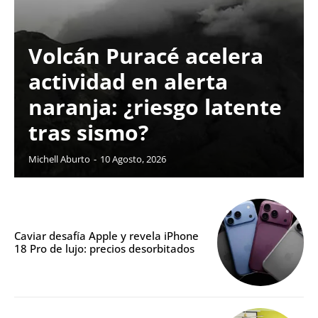
Volcán Puracé acelera
actividad en alerta
naranja: ¿riesgo latente
tras sismo?
Michell Aburto
-
10 Agosto, 2026
Caviar desafía Apple y revela iPhone
18 Pro de lujo: precios desorbitados