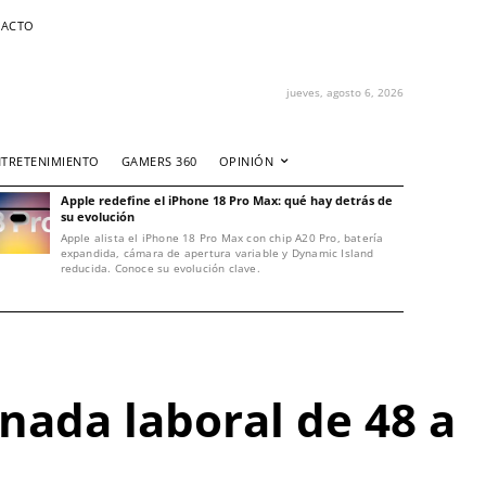
ACTO
jueves, agosto 6, 2026
NTRETENIMIENTO
GAMERS 360
OPINIÓN
Apple redefine el iPhone 18 Pro Max: qué hay detrás de
su evolución
Apple alista el iPhone 18 Pro Max con chip A20 Pro, batería
expandida, cámara de apertura variable y Dynamic Island
reducida. Conoce su evolución clave.
nada laboral de 48 a