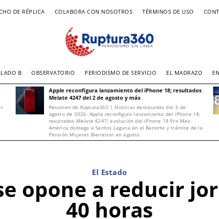
CHO DE RÉPLICA
COLABORA CON NOSOTROS
TÉRMINOS DE USO
CONT
LADO B
OBSERVATORIO
PERIODISMO DE SERVICIO
EL MADRAZO
E
Apple reconfigura lanzamiento del iPhone 18; resultados
Melate 4247 del 2 de agosto y más
or
Resumen de Ruptura360 | Noticias destacadas del 3 de
agosto de 2026: Apple reconfigura lanzamiento del iPhone 18;
resultados Melate 4247; evolución del iPhone 18 Pro Max;
América doblega a Santos Laguna en el Banorte y trámite de la
Pensión Mujeres Bienestar en agosto.
El Estado
se opone a reducir jor
40 horas