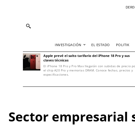
DERE
INVESTIGACIÓN
EL ESTADO
POLITIK
Apple prevé el salto tarifario del iPhone 18 Pro y sus
claves técnicas
El iPhone 18 Pro y Pro Max llegarán con subidas de precio p
el chip A20 Pro y memorias DRAM. Conoce fechas, precios y
especificaciones.
Sector empresarial 