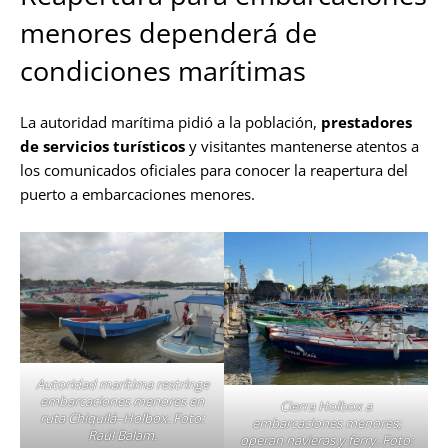
menores dependerá de
condiciones marítimas
La autoridad marítima pidió a la población,
prestadores
de servicios turísticos
y visitantes mantenerse atentos a
los comunicados oficiales para conocer la reapertura del
puerto a embarcaciones menores.
Autoridad marítima restringe
embarcaciones menores en
Cierra Holbox a
ruta Chiquilá–Holbox. Foto:
embarcaciones menores;
Raúl Balam.
operan navieras y ferry. Foto: