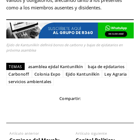
válidos y obligatorios, afectando tanto a los presentes
como a los miembros ausentes y disidentes.
Ejido de Kantunilkín definirá bonos de carbono y bajas de ejidatarios en
próxima asamblea
asamblea ejidal Kantunilkín
baja de ejidatarios
TEMAS
Carbonoff
Colonia Expo
Ejido Kantunilkín
Ley Agraria
servicios ambientales
Compartir:
Artículo anterior
Artículo siguiente