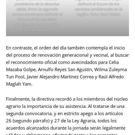
presidente de la directiva
definirá el futuro de los
ejidal, firmó la segunda
servicios ambientales en la
convocatoria que definirá el
región. Foto: Raúl Balam.
futuro de los servicios
ambientales en la región.
Foto: Raúl Balam.
En contraste, el orden del día también contempla el inicio
del proceso de renovación generacional y vecinal, al buscar
el reconocimiento oficial como avecindados para Celia
Mazaba Golpe, Arnulfo Reyes San Agustín, Wilma Zuleyma
Tun Pool, Javier Alejandro Martínez Correa y Raúl Alfredo
Maglah Yam.
Finalmente, la directiva recordó a los miembros del núcleo
agrario la importancia de su asistencia. Al tratarse de una
segunda convocatoria, y en estricto apego a los artículos
26 (segundo párrafo) y 27 de la Ley Agraria, todos los
acuerdos alcanzados durante la jornada serán legalmente