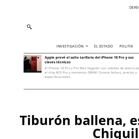
DERE
INVESTIGACIÓN
EL ESTADO
POLITIK
Apple prevé el salto tarifario del iPhone 18 Pro y sus
claves técnicas
El iPhone 18 Pro y Pro Max llegarán con subidas de precio p
el chip A20 Pro y memorias DRAM. Conoce fechas, precios y
especificaciones.
Tiburón ballena, e
Chiquil