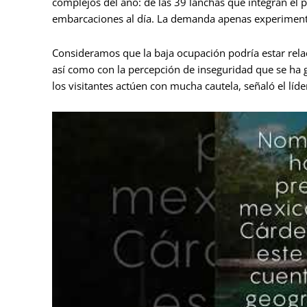
complejos del año: de las 39 lanchas que integran el p
embarcaciones al día. La demanda apenas experimenta
Consideramos que la baja ocupación podría estar relac
así como con la percepción de inseguridad que se ha 
los visitantes actúen con mucha cautela, señaló el líde