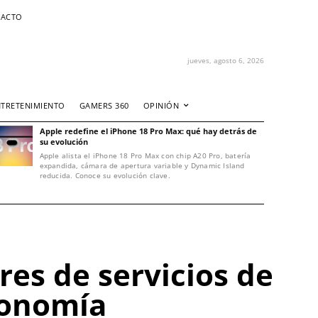
ACTO
jueves, agosto 6, 2026
NTRETENIMIENTO
GAMERS 360
OPINIÓN
Apple redefine el iPhone 18 Pro Max: qué hay detrás de
su evolución
Apple alista el iPhone 18 Pro Max con chip A20 Pro, batería
expandida, cámara de apertura variable y Dynamic Island
reducida. Conoce su evolución clave.
res de servicios de
economía