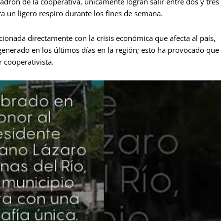
adrón de la cooperativa, únicamente logran salir entre dos y tres
 un ligero respiro durante los fines de semana.
ionada directamente con la crisis económica que afecta al país,
generado en los últimos días en la región; esto ha provocado que
r cooperativista.