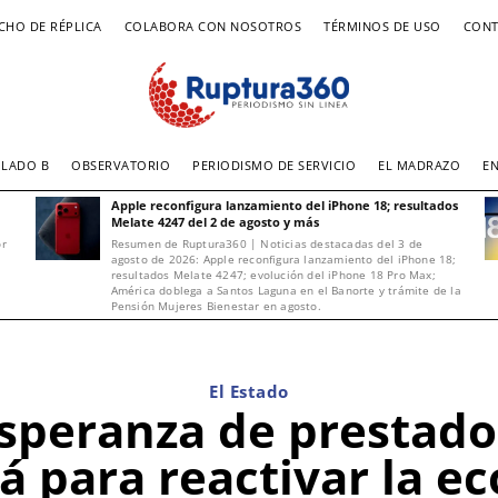
CHO DE RÉPLICA
COLABORA CON NOSOTROS
TÉRMINOS DE USO
CONT
LADO B
OBSERVATORIO
PERIODISMO DE SERVICIO
EL MADRAZO
E
Apple reconfigura lanzamiento del iPhone 18; resultados
Melate 4247 del 2 de agosto y más
or
Resumen de Ruptura360 | Noticias destacadas del 3 de
agosto de 2026: Apple reconfigura lanzamiento del iPhone 18;
resultados Melate 4247; evolución del iPhone 18 Pro Max;
América doblega a Santos Laguna en el Banorte y trámite de la
Pensión Mujeres Bienestar en agosto.
El Estado
speranza de prestado
á para reactivar la 