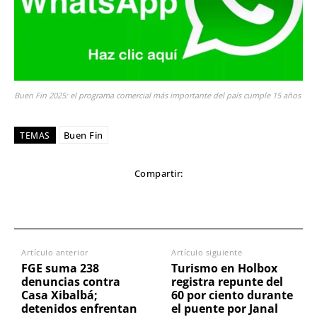
Buen Fin 2025: el programa comercial más importante del país cumple 15 años
Buen Fin
TEMAS
Compartir:
Artículo anterior
Artículo siguiente
FGE suma 238
Turismo en Holbox
denuncias contra
registra repunte del
Casa Xibalbá;
60 por ciento durante
detenidos enfrentan
el puente por Janal