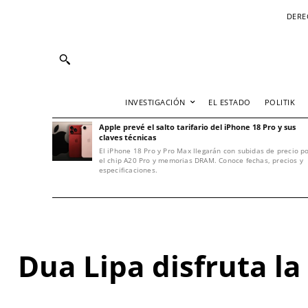
DERE
INVESTIGACIÓN
EL ESTADO
POLITIK
Apple prevé el salto tarifario del iPhone 18 Pro y sus
claves técnicas
El iPhone 18 Pro y Pro Max llegarán con subidas de precio p
el chip A20 Pro y memorias DRAM. Conoce fechas, precios y
especificaciones.
Dua Lipa disfruta l