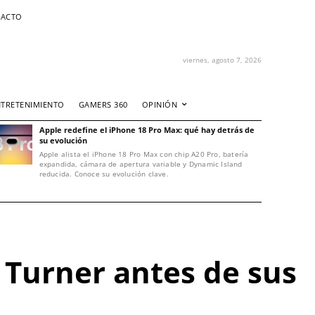
ACTO
viernes, agosto 7, 2026
NTRETENIMIENTO
GAMERS 360
OPINIÓN
Apple redefine el iPhone 18 Pro Max: qué hay detrás de
su evolución
Apple alista el iPhone 18 Pro Max con chip A20 Pro, batería
expandida, cámara de apertura variable y Dynamic Island
reducida. Conoce su evolución clave.
 Turner antes de sus