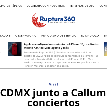
CHO DE RÉPLICA
COLABORA CON NOSOTROS
TÉRMINOS DE USO
CONT
LADO B
OBSERVATORIO
PERIODISMO DE SERVICIO
EL MADRAZO
E
Apple reconfigura lanzamiento del iPhone 18; resultados
Melate 4247 del 2 de agosto y más
or
Resumen de Ruptura360 | Noticias destacadas del 3 de
agosto de 2026: Apple reconfigura lanzamiento del iPhone 18;
resultados Melate 4247; evolución del iPhone 18 Pro Max;
América doblega a Santos Laguna en el Banorte y trámite de la
Pensión Mujeres Bienestar en agosto.
Viral
a CDMX junto a Callum
conciertos