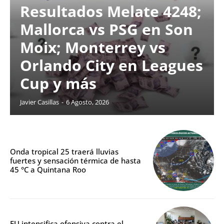
Resultados Melate 4248;
Mallorca vs PSG en Son
Moix; Monterrey vs
Orlando City en Leagues
Cup y más
Javier Casillas
-
6 Agosto, 2026
Onda tropical 25 traerá lluvias
fuertes y sensación térmica de hasta
45 °C a Quintana Roo
EU intensifica ofensiva contra el