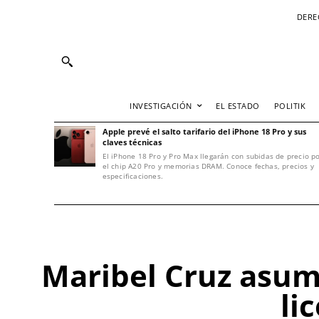
DERE
INVESTIGACIÓN
EL ESTADO
POLITIK
Apple prevé el salto tarifario del iPhone 18 Pro y sus
claves técnicas
El iPhone 18 Pro y Pro Max llegarán con subidas de precio p
el chip A20 Pro y memorias DRAM. Conoce fechas, precios y
especificaciones.
Maribel Cruz asum
li