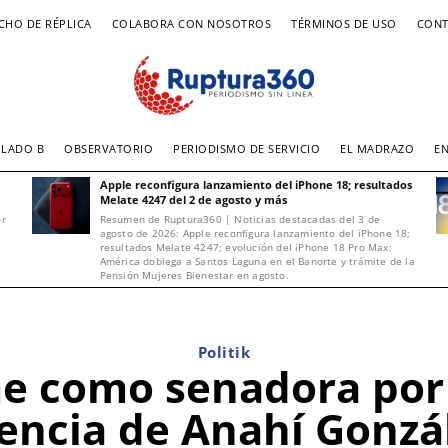
CHO DE RÉPLICA
COLABORA CON NOSOTROS
TÉRMINOS DE USO
CONT
LADO B
OBSERVATORIO
PERIODISMO DE SERVICIO
EL MADRAZO
E
Apple reconfigura lanzamiento del iPhone 18; resultados
Melate 4247 del 2 de agosto y más
or
Resumen de Ruptura360 | Noticias destacadas del 3 de
agosto de 2026: Apple reconfigura lanzamiento del iPhone 18;
resultados Melate 4247; evolución del iPhone 18 Pro Max;
América doblega a Santos Laguna en el Banorte y trámite de la
Pensión Mujeres Bienestar en agosto.
Politik
e como senadora por
cencia de Anahí Gonzá