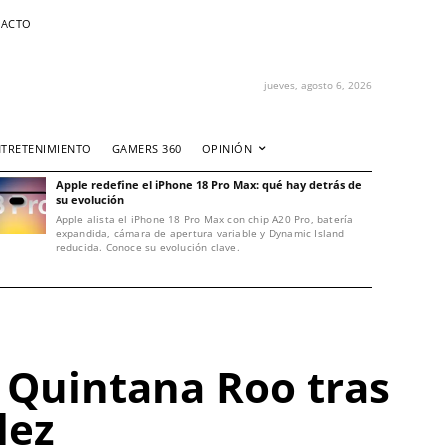
ACTO
jueves, agosto 6, 2026
NTRETENIMIENTO
GAMERS 360
OPINIÓN
Apple redefine el iPhone 18 Pro Max: qué hay detrás de
su evolución
Apple alista el iPhone 18 Pro Max con chip A20 Pro, batería
expandida, cámara de apertura variable y Dynamic Island
reducida. Conoce su evolución clave.
 Quintana Roo tras
lez