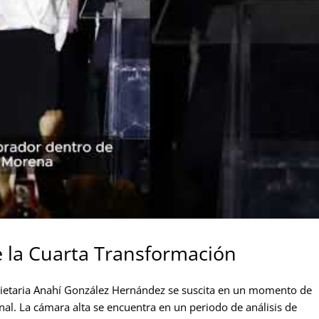
e la Cuarta Transformación
opietaria Anahí González Hernández se suscita en un momento de
ional. La cámara alta se encuentra en un periodo de análisis de