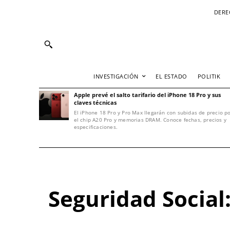
DERE
INVESTIGACIÓN
EL ESTADO
POLITIK
Apple prevé el salto tarifario del iPhone 18 Pro y sus
claves técnicas
El iPhone 18 Pro y Pro Max llegarán con subidas de precio p
el chip A20 Pro y memorias DRAM. Conoce fechas, precios y
especificaciones.
Seguridad Social: