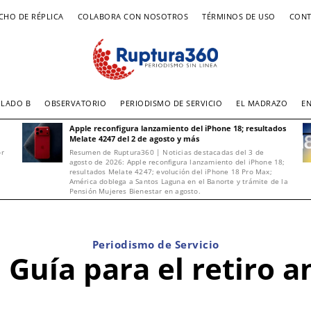
CHO DE RÉPLICA
COLABORA CON NOSOTROS
TÉRMINOS DE USO
CONT
LADO B
OBSERVATORIO
PERIODISMO DE SERVICIO
EL MADRAZO
E
Apple reconfigura lanzamiento del iPhone 18; resultados
Melate 4247 del 2 de agosto y más
or
Resumen de Ruptura360 | Noticias destacadas del 3 de
agosto de 2026: Apple reconfigura lanzamiento del iPhone 18;
resultados Melate 4247; evolución del iPhone 18 Pro Max;
América doblega a Santos Laguna en el Banorte y trámite de la
Pensión Mujeres Bienestar en agosto.
Periodismo de Servicio
 Guía para el retiro 