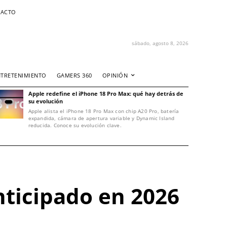
ACTO
sábado, agosto 8, 2026
NTRETENIMIENTO
GAMERS 360
OPINIÓN
Apple redefine el iPhone 18 Pro Max: qué hay detrás de
su evolución
Apple alista el iPhone 18 Pro Max con chip A20 Pro, batería
expandida, cámara de apertura variable y Dynamic Island
reducida. Conoce su evolución clave.
anticipado en 2026