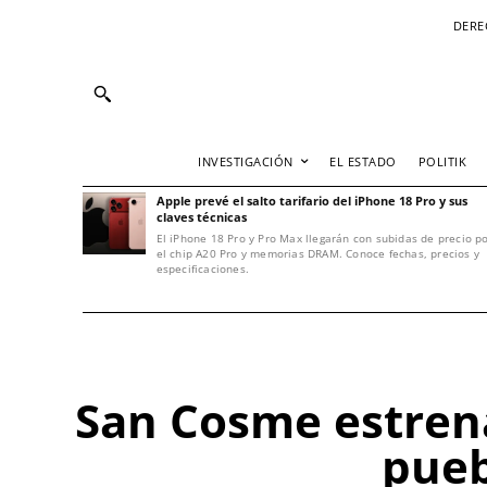
DERE
INVESTIGACIÓN
EL ESTADO
POLITIK
Apple prevé el salto tarifario del iPhone 18 Pro y sus
claves técnicas
El iPhone 18 Pro y Pro Max llegarán con subidas de precio p
el chip A20 Pro y memorias DRAM. Conoce fechas, precios y
especificaciones.
San Cosme estrena
pueb