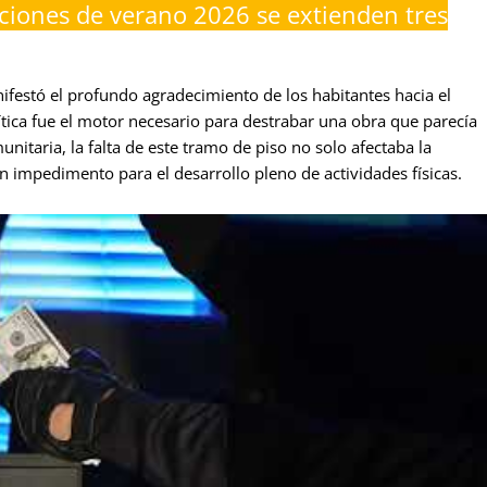
ciones de verano 2026 se extienden tres
festó el profundo agradecimiento de los habitantes hacia el
tica fue el motor necesario para destrabar una obra que parecía
itaria, la falta de este tramo de piso no solo afectaba la
un impedimento para el desarrollo pleno de actividades físicas.