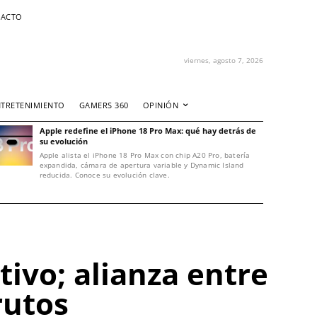
ACTO
viernes, agosto 7, 2026
NTRETENIMIENTO
GAMERS 360
OPINIÓN
Apple redefine el iPhone 18 Pro Max: qué hay detrás de
su evolución
Apple alista el iPhone 18 Pro Max con chip A20 Pro, batería
expandida, cámara de apertura variable y Dynamic Island
reducida. Conoce su evolución clave.
ivo; alianza entre
rutos