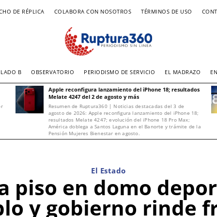
CHO DE RÉPLICA
COLABORA CON NOSOTROS
TÉRMINOS DE USO
CONT
LADO B
OBSERVATORIO
PERIODISMO DE SERVICIO
EL MADRAZO
E
Apple reconfigura lanzamiento del iPhone 18; resultados
Melate 4247 del 2 de agosto y más
or
Resumen de Ruptura360 | Noticias destacadas del 3 de
agosto de 2026: Apple reconfigura lanzamiento del iPhone 18;
resultados Melate 4247; evolución del iPhone 18 Pro Max;
América doblega a Santos Laguna en el Banorte y trámite de la
Pensión Mujeres Bienestar en agosto.
El Estado
 piso en domo deport
lo y gobierno rinde f