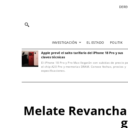
DERE
INVESTIGACIÓN
EL ESTADO
POLITIK
Apple prevé el salto tarifario del iPhone 18 Pro y sus
claves técnicas
El iPhone 18 Pro y Pro Max llegarán con subidas de precio p
el chip A20 Pro y memorias DRAM. Conoce fechas, precios y
especificaciones.
Melate Revancha 
g