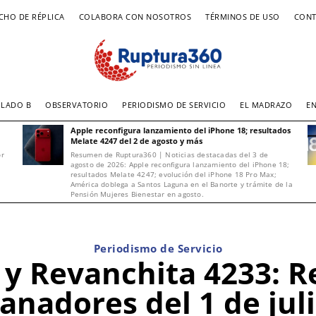
CHO DE RÉPLICA
COLABORA CON NOSOTROS
TÉRMINOS DE USO
CONT
LADO B
OBSERVATORIO
PERIODISMO DE SERVICIO
EL MADRAZO
E
Apple reconfigura lanzamiento del iPhone 18; resultados
Melate 4247 del 2 de agosto y más
or
Resumen de Ruptura360 | Noticias destacadas del 3 de
agosto de 2026: Apple reconfigura lanzamiento del iPhone 18;
resultados Melate 4247; evolución del iPhone 18 Pro Max;
América doblega a Santos Laguna en el Banorte y trámite de la
Pensión Mujeres Bienestar en agosto.
Periodismo de Servicio
y Revanchita 4233: R
anadores del 1 de jul