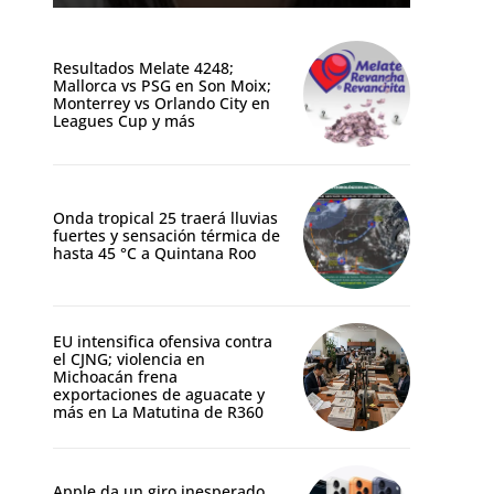
Resultados Melate 4248;
Mallorca vs PSG en Son Moix;
Monterrey vs Orlando City en
Leagues Cup y más
Onda tropical 25 traerá lluvias
fuertes y sensación térmica de
hasta 45 °C a Quintana Roo
EU intensifica ofensiva contra
el CJNG; violencia en
Michoacán frena
exportaciones de aguacate y
más en La Matutina de R360
Apple da un giro inesperado