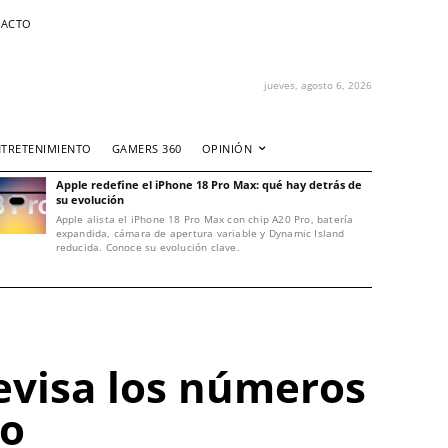
ACTO
jueves, agosto 6, 2026
NTRETENIMIENTO
GAMERS 360
OPINIÓN
Apple redefine el iPhone 18 Pro Max: qué hay detrás de
su evolución
Apple alista el iPhone 18 Pro Max con chip A20 Pro, batería
expandida, cámara de apertura variable y Dynamic Island
reducida. Conoce su evolución clave.
evisa los números
io