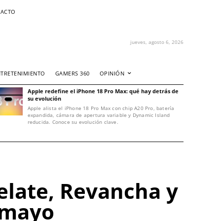
ACTO
jueves, agosto 6, 2026
NTRETENIMIENTO
GAMERS 360
OPINIÓN
Apple redefine el iPhone 18 Pro Max: qué hay detrás de
su evolución
Apple alista el iPhone 18 Pro Max con chip A20 Pro, batería
expandida, cámara de apertura variable y Dynamic Island
reducida. Conoce su evolución clave.
elate, Revancha y
 mayo