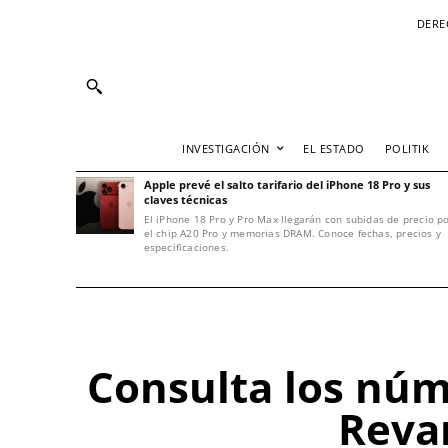
DERE
INVESTIGACIÓN
EL ESTADO
POLITIK
Apple prevé el salto tarifario del iPhone 18 Pro y sus
claves técnicas
El iPhone 18 Pro y Pro Max llegarán con subidas de precio p
el chip A20 Pro y memorias DRAM. Conoce fechas, precios y
especificaciones.
Consulta los núm
Reva