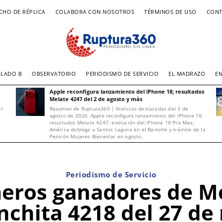
CHO DE RÉPLICA
COLABORA CON NOSOTROS
TÉRMINOS DE USO
CONT
LADO B
OBSERVATORIO
PERIODISMO DE SERVICIO
EL MADRAZO
E
Apple reconfigura lanzamiento del iPhone 18; resultados
Melate 4247 del 2 de agosto y más
or
Resumen de Ruptura360 | Noticias destacadas del 3 de
agosto de 2026: Apple reconfigura lanzamiento del iPhone 18;
resultados Melate 4247; evolución del iPhone 18 Pro Max;
América doblega a Santos Laguna en el Banorte y trámite de la
Pensión Mujeres Bienestar en agosto.
Periodismo de Servicio
eros ganadores de M
nchita 4218 del 27 de