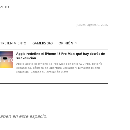
ACTO
jueves, agosto 6, 2026
NTRETENIMIENTO
GAMERS 360
OPINIÓN
Apple redefine el iPhone 18 Pro Max: qué hay detrás de
su evolución
Apple alista el iPhone 18 Pro Max con chip A20 Pro, batería
expandida, cámara de apertura variable y Dynamic Island
reducida. Conoce su evolución clave.
 caben en este espacio.