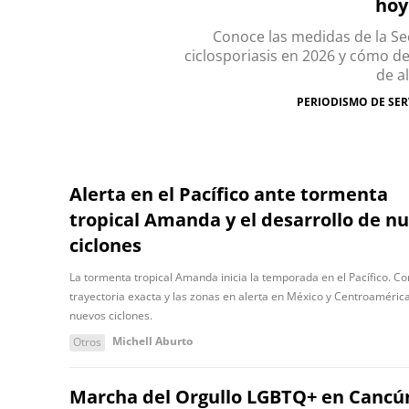
hoy
Conoce las medidas de la Sec
ciclosporiasis en 2026 y cómo d
de al
PERIODISMO DE SER
Alerta en el Pacífico ante tormenta
tropical Amanda y el desarrollo de n
ciclones
La tormenta tropical Amanda inicia la temporada en el Pacífico. C
trayectoria exacta y las zonas en alerta en México y Centroaméric
nuevos ciclones.
Michell Aburto
Otros
Marcha del Orgullo LGBTQ+ en Cancú