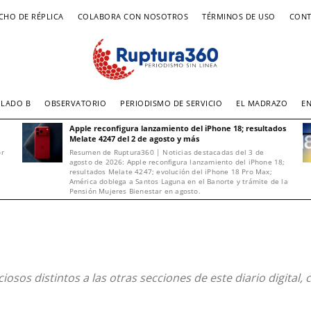
CHO DE RÉPLICA
COLABORA CON NOSOTROS
TÉRMINOS DE USO
CONT
LADO B
OBSERVATORIO
PERIODISMO DE SERVICIO
EL MADRAZO
E
Apple reconfigura lanzamiento del iPhone 18; resultados
Melate 4247 del 2 de agosto y más
or
Resumen de Ruptura360 | Noticias destacadas del 3 de
agosto de 2026: Apple reconfigura lanzamiento del iPhone 18;
resultados Melate 4247; evolución del iPhone 18 Pro Max;
América doblega a Santos Laguna en el Banorte y trámite de la
Pensión Mujeres Bienestar en agosto.
osos distintos a las otras secciones de este diario digital,