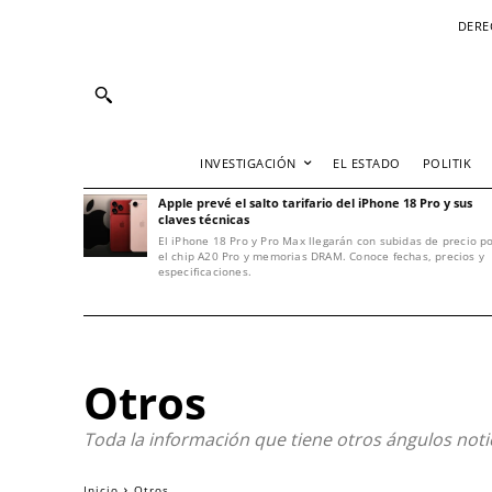
DERE
INVESTIGACIÓN
EL ESTADO
POLITIK
Apple prevé el salto tarifario del iPhone 18 Pro y sus
claves técnicas
El iPhone 18 Pro y Pro Max llegarán con subidas de precio p
el chip A20 Pro y memorias DRAM. Conoce fechas, precios y
especificaciones.
Otros
Toda la información que tiene otros ángulos notici
Inicio
Otros