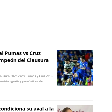
nal Pumas vs Cruz
campeón del Clausura
 Clausura 2026 entre Pumas y Cruz Azul.
smisión gratis y pronósticos del
ondiciona su aval a la