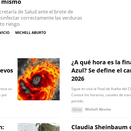
 mismo
retaría de Salud ante el brote de
esinfectar correctamente las verduras
to riesgo.
VICIO
MICHELL ABURTO
¿A qué hora es la fi
uevos
Azul? Se define el 
2026
onoce su
Sigue en vivo la Final de Vuelta del
a por
Conoce los horarios, canales de tran
partido.
Michell Aburto
Otros
n:
Claudia Sheinbaum c