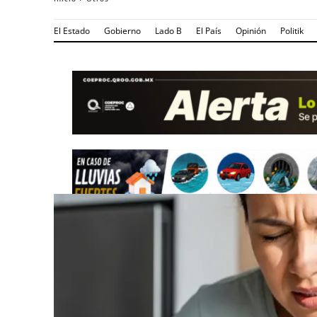
El Estado
Gobierno
Lado B
El País
Opinión
Politik