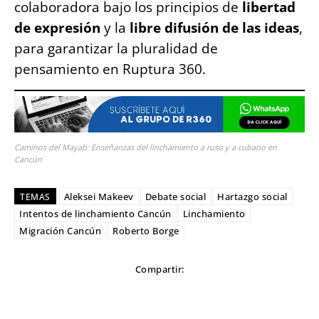
colaboradora bajo los principios de
libertad
de expresión
y la
libre difusión de las ideas
,
para garantizar la pluralidad de
pensamiento en Ruptura 360.
Caminos del Mayab: Enseñanzas del linchamiento a ruso y a cubano en
Cancún
Aleksei Makeev
Debate social
Hartazgo social
TEMAS
Intentos de linchamiento Cancún
Linchamiento
Migración Cancún
Roberto Borge
Compartir: