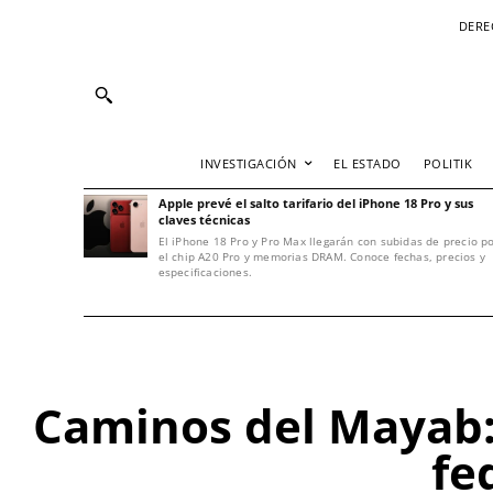
DERE
INVESTIGACIÓN
EL ESTADO
POLITIK
Apple prevé el salto tarifario del iPhone 18 Pro y sus
claves técnicas
El iPhone 18 Pro y Pro Max llegarán con subidas de precio p
el chip A20 Pro y memorias DRAM. Conoce fechas, precios y
especificaciones.
Caminos del Mayab:
fe