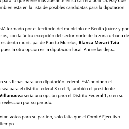
ia para lo que viene más adelante en su carrera política. Hay que
ambién está en la lista de posibles candidatas para la diputación
está formado por el territorio del municipio de Benito Juárez y por
relos, con la única excepción del sector norte de la zona urbana de
presidenta municipal de Puerto Morelos,
Blanca Merari Tziu
pues la otra opción es la diputación local. Ahí se las dejo…
én sus fichas para una diputación federal. Está anotado el
ea para el distrito federal 3 o el 4; también el presidente
Villanueva
sería una opción para el Distrito Federal 1, o en su
 reelección por su partido.
an votos para su partido, solo falta que el Comité Ejecutivo
l tiempo…