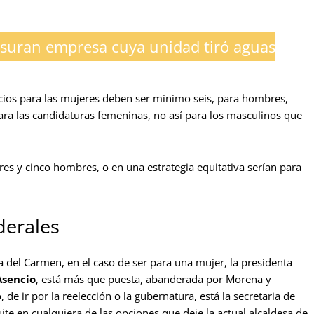
suran empresa cuya unidad tiró aguas
cios para las mujeres deben ser mínimo seis, para hombres,
para las candidaturas femeninas, no así para los masculinos que
res y cinco hombres, o en una estrategia equitativa serían para
derales
ya del Carmen, en el caso de ser para una mujer, la presidenta
Asencio
, está más que puesta, abanderada por Morena y
 de ir por la reelección o la gubernatura, está la secretaria de
quite en cualquiera de las opciones que deje la actual alcaldesa de