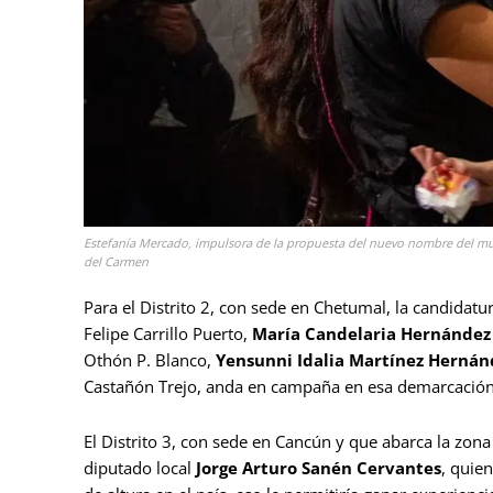
Estefanía Mercado, impulsora de la propuesta del nuevo nombre del mun
del Carmen
Para el Distrito 2, con sede en Chetumal, la candidatur
Felipe Carrillo Puerto,
María Candelaria Hernández 
Othón P. Blanco,
Yensunni Idalia Martínez Hernán
Castañón Trejo, anda en campaña en esa demarcación 
El Distrito 3, con sede en Cancún y que abarca la zona
diputado local
Jorge Arturo Sanén Cervantes
, quien