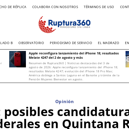
CHO DE RÉPLICA
COLABORA CON NOSOTROS
TÉRMINOS DE USO
CONT
LADO B
OBSERVATORIO
PERIODISMO DE SERVICIO
EL MADRAZO
E
Apple reconfigura lanzamiento del iPhone 18; resultados
Melate 4247 del 2 de agosto y más
or
Resumen de Ruptura360 | Noticias destacadas del 3 de
agosto de 2026: Apple reconfigura lanzamiento del iPhone 18;
resultados Melate 4247; evolución del iPhone 18 Pro Max;
América doblega a Santos Laguna en el Banorte y trámite de la
Pensión Mujeres Bienestar en agosto.
Opinión
 posibles candidatura
derales en Quintana 