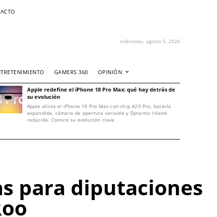
ACTO
miércoles, agosto 5, 2026
NTRETENIMIENTO
GAMERS 360
OPINIÓN
Apple redefine el iPhone 18 Pro Max: qué hay detrás de
su evolución
Apple alista el iPhone 18 Pro Max con chip A20 Pro, batería
expandida, cámara de apertura variable y Dynamic Island
reducida. Conoce su evolución clave.
s para diputaciones
Roo