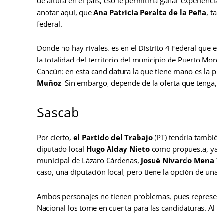
de altura en el país, eso le permitiría ganar experienc
anotar aquí, que
Ana Patricia Peralta de la Peña
, t
federal.
Donde no hay rivales, es en el Distrito 4 Federal que 
la totalidad del territorio del municipio de Puerto Mo
Cancún; en esta candidatura la que tiene mano es la 
Muñoz
. Sin embargo, depende de la oferta que tenga, 
Sascab
Por cierto,
el Partido del Trabajo
(PT) tendría tambi
diputado local
Hugo Alday Nieto
como propuesta, ya s
municipal de Lázaro Cárdenas,
Josué Nivardo Mena 
caso, una diputación local; pero tiene la opción de una
Ambos personajes no tienen problemas, pues represent
Nacional los tome en cuenta para las candidaturas. A