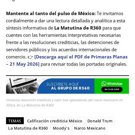
Mantente al tanto del pulso de México:
Te invitamos
cordialmente a dar una lectura detallada y analítica a esta
síntesis informativa de
La Matutina de R360
para que
cuentes con las herramientas interpretativas necesarias
frente a las resoluciones crediticias, las detenciones de
servidores públicos y los acuerdos internacionales de
comercio. 👉
[Descarga aquí el PDF de Primeras Planas
– 21 May 2026]
para revisar todas las portadas originales.
Histórica reducción crediticia y caen tres operadores del narco mexicano en
África, en La Matutina de R360
Calificación crediticia México
Donald Trum
TEMAS
La Matutina de R360
Moody's
Narco Mexicano