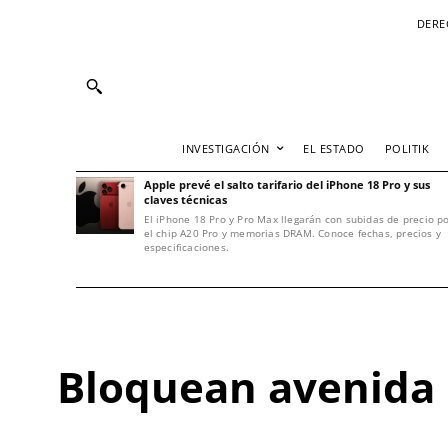
DERE
INVESTIGACIÓN
EL ESTADO
POLITIK
Apple prevé el salto tarifario del iPhone 18 Pro y sus
claves técnicas
El iPhone 18 Pro y Pro Max llegarán con subidas de precio p
el chip A20 Pro y memorias DRAM. Conoce fechas, precios y
especificaciones.
Bloquean avenida 