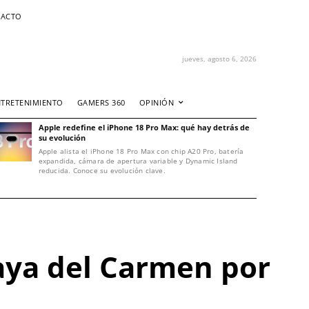
ACTO
jueves, agosto 6, 2026
NTRETENIMIENTO
GAMERS 360
OPINIÓN
Apple redefine el iPhone 18 Pro Max: qué hay detrás de
su evolución
Apple alista el iPhone 18 Pro Max con chip A20 Pro, batería
expandida, cámara de apertura variable y Dynamic Island
reducida. Conoce su evolución clave.
aya del Carmen por