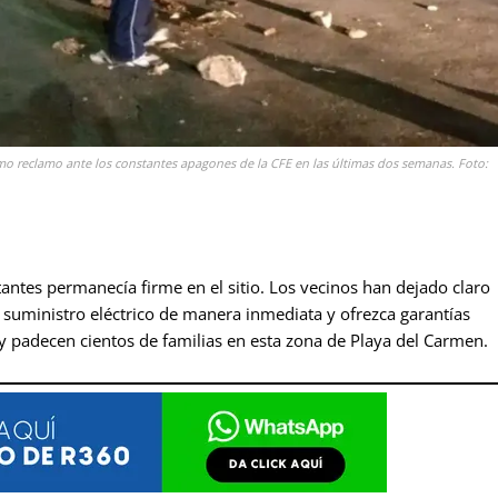
o reclamo ante los constantes apagones de la CFE en las últimas dos semanas. Foto:
tantes permanecía firme en el sitio. Los vecinos han dejado claro
el suministro eléctrico de manera inmediata y ofrezca garantías
oy padecen cientos de familias en esta zona de Playa del Carmen.