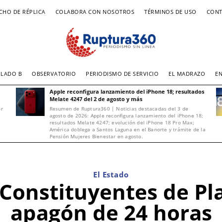
CHO DE RÉPLICA
COLABORA CON NOSOTROS
TÉRMINOS DE USO
CONT
LADO B
OBSERVATORIO
PERIODISMO DE SERVICIO
EL MADRAZO
E
Apple reconfigura lanzamiento del iPhone 18; resultados
Melate 4247 del 2 de agosto y más
or
Resumen de Ruptura360 | Noticias destacadas del 3 de
agosto de 2026: Apple reconfigura lanzamiento del iPhone 18;
resultados Melate 4247; evolución del iPhone 18 Pro Max;
América doblega a Santos Laguna en el Banorte y trámite de la
Pensión Mujeres Bienestar en agosto.
El Estado
Constituyentes de Pl
apagón de 24 horas