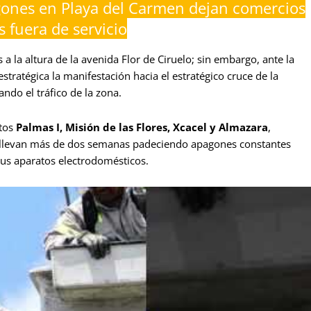
ones en Playa del Carmen dejan comercios
s fuera de servicio
 la altura de la avenida Flor de Ciruelo; sin embargo, ante la
stratégica la manifestación hacia el estratégico cruce de la
ndo el tráfico de la zona.
ntos
Palmas I, Misión de las Flores, Xcacel y Almazara
,
e llevan más de dos semanas padeciendo apagones constantes
sus aparatos electrodomésticos.